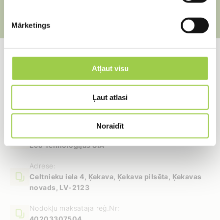
Mārketings
Atļaut visu
Rekvizīti
Ļaut atlasi
Noraidīt
Nosaukums:
Eco Tehnoloģijas SIA
Adrese:
Celtnieku iela 4, Ķekava, Ķekava pilsēta, Ķekavas
novads, LV-2123
Nodokļu maksātāja reģ.Nr:
40203307504