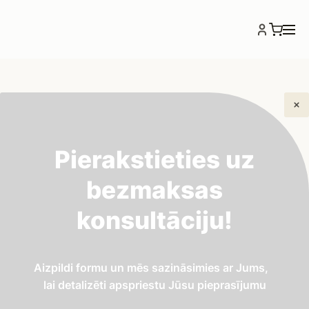
Pierakstieties uz
SAZINĀSIMIES AR JUMS
bezmaksas
Pierakstieties uz bezmaksas
konsultāciju!
konsultāciju!
Vārds
Aizpildi formu un mēs sazināsimies ar Jums,
lai detalizēti apspriestu Jūsu pieprasījumu
Telefona nr.