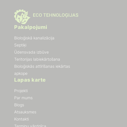
Pakalpojumi
Bioloģiskā kanalizācija
Septiķi
Ūdensvada izbūve
Teritorijas labiekārtošana
Bioloģiskās attīrīšanas iekārtas
apkope
Lapas karte
Projekti
Par mums
Blogs
Atsauksmes
Kontakti
Terminu vārdnīca