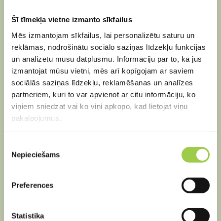
Bioloģiskās attīrīšanas iekārtas apkope
Šī tīmekļa vietne izmanto sīkfailus
Tālrunis:
+371 202 69 740
Mēs izmantojam sīkfailus, lai personalizētu saturu un
reklāmas, nodrošinātu sociālo saziņas līdzekļu funkcijas
un analizētu mūsu datplūsmu. Informāciju par to, kā jūs
Sadarbības piedāvājumi, darba
izmantojat mūsu vietni, mēs arī kopīgojam ar saviem
sludinājumi
sociālās saziņas līdzekļu, reklamēšanas un analīzes
partneriem, kuri to var apvienot ar citu informāciju, ko
E-pasts:
elina.alksne@ecotehnologijas.lv
viņiem sniedzat vai ko viņi apkopo, kad lietojat viņu
Tālrunis:
+371 202 69 740
pakalpojumus.
Piekrišanas
Darba laiks
Nepieciešams
izvēle
P-Pk: 8.00 – 18.00
Sestdiena, svētdiena: brīvs
Preferences
Statistika