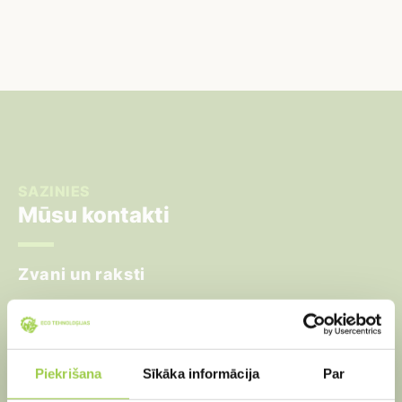
SAZINIES
Mūsu kontakti
Zvani un raksti
Tālrunis:
24918422
E-pasts:
info@ecotehnologijas.lv
Piekrišana
Sīkāka informācija
Par