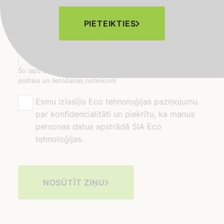
+371
▼
PIETEIKTIES
E-pasts
Šo lapu aizsargā reCAPTCHA un Google konfidencialitātes
politika un lietošanas noteikumi
Esmu izlasījis Eco tehnoloģijas paziņojumu
par konfidencialitāti un piekrītu, ka manus
personas datus apstrādā SIA Eco
tehnoloģijas.
NOSŪTĪT ZIŅU