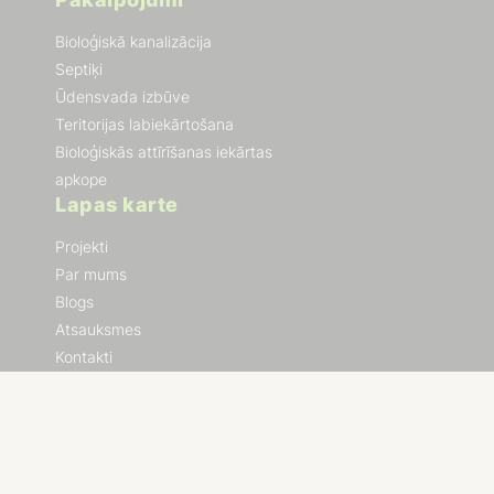
Bioloģiskā kanalizācija
Septiķi
Ūdensvada izbūve
Teritorijas labiekārtošana
Bioloģiskās attīrīšanas iekārtas
apkope
Lapas karte
Projekti
Par mums
Blogs
Atsauksmes
Kontakti
Terminu vārdnīca