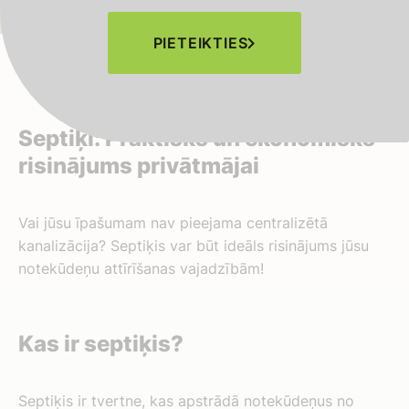
PIETEIKTIES
Septiķi: Praktisks un ekonomisks
risinājums privātmājai
Vai jūsu īpašumam nav pieejama centralizētā
kanalizācija? Septiķis var būt ideāls risinājums jūsu
notekūdeņu attīrīšanas vajadzībām!
Kas ir septiķis?
Septiķis ir tvertne, kas apstrādā notekūdeņus no