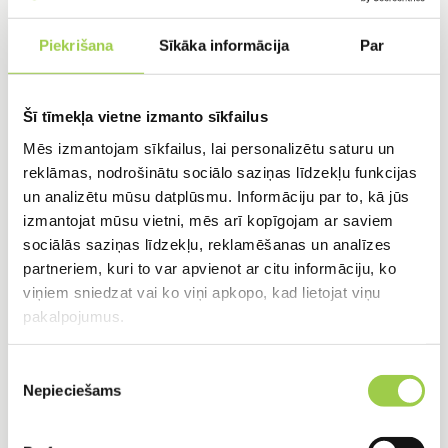
novērstu problēmas. Tā ietver nogulšņu
Piekrišana
Sīkāka informācija
Par
izvešanu, filtrēšanas sistēmas tīrīšanu un
biopreparātu izmantošanu.
Alternatīvas apsvēršana:
Lai gan septiķis ir
Šī tīmekļa vietne izmanto sīkfailus
populārs risinājums, apsveriet arī citus
Mēs izmantojam sīkfailus, lai personalizētu saturu un
variantus, piemēram, bioloģiskās attīrīšanas
reklāmas, nodrošinātu sociālo saziņas līdzekļu funkcijas
un analizētu mūsu datplūsmu. Informāciju par to, kā jūs
iekārtas (bio kanalizācija). Tā var nodrošināt
izmantojat mūsu vietni, mēs arī kopīgojam ar saviem
augstāku attīrīšanas pakāpi un ērtāku apkopi.
sociālās saziņas līdzekļu, reklamēšanas un analīzes
Atcerieties:
Septiķis ir ilgtermiņa ieguldījums, tāpēc
partneriem, kuri to var apvienot ar citu informāciju, ko
izvēlieties gudri un sadarbojieties ar profesionāļiem,
viņiem sniedzat vai ko viņi apkopo, kad lietojat viņu
lai nodrošinātu drošu un efektīvu notekūdeņu
pakalpojumus.
apsaimniekošanu savā mājā.
Piekrišanas
Nepieciešams
izvēle