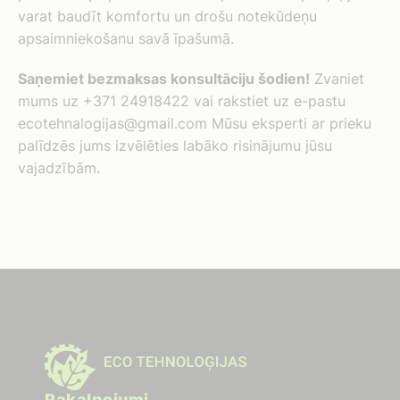
varat baudīt komfortu un drošu notekūdeņu
apsaimniekošanu savā īpašumā.
Saņemiet bezmaksas konsultāciju šodien!
Zvaniet
mums uz +371 24918422 vai rakstiet uz e-pastu
ecotehnalogijas@gmail.com
Mūsu eksperti ar prieku
palīdzēs jums izvēlēties labāko risinājumu jūsu
vajadzībām.
Pakalpojumi