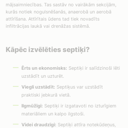
mājsaimniecības. Tas sastāv no vairākām sekcijām,
kurās notiek nogulsnēšanās, anaerobā un aerobā
attīrīšana. Attīrītais ūdens tad tiek novadīts
infiltrācijas laukā vai drenāžas sistēmā.
Kāpēc izvēlēties septiķi?
Ērts un ekonomisks:
Septiķi ir salīdzinoši lēti
uzstādīt un uzturēt.
Viegli uzstādīt:
Septiķus var uzstādīt
praktiski jebkurā vietā.
Ilgmūžīgi:
Septiķi ir izgatavoti no izturīgiem
materiāliem un kalpo ilgstoši.
Videi draudzīgi:
Septiķi attīra notekūdeņus,