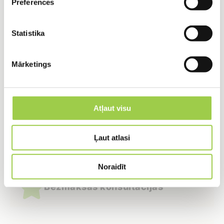
Preferences
PIETEIKTIES
Statistika
Mārketings
Mēs piedāvājam:
Atļaut visu
Plašu septiķu klāstu
Ļaut atlasi
Noraidīt
Bezmaksas konsultācijas