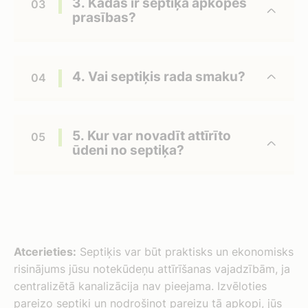
3. Kādas ir septiķa apkopes
prasības?
4. Vai septiķis rada smaku?
5. Kur var novadīt attīrīto
ūdeni no septiķa?
Atcerieties:
Septiķis var būt praktisks un ekonomisks
risinājums jūsu notekūdeņu attīrīšanas vajadzībām, ja
centralizētā kanalizācija nav pieejama. Izvēloties
pareizo septiķi un nodrošinot pareizu tā apkopi, jūs