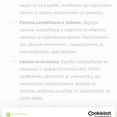
taupīt uz tā kvalitāti. Izvēlieties labi pazīstamu
zīmolu ar labiem atsauksmēm un garantiju.
Pareiza uzstādīšana ir būtiska:
Septiķa
pareiza uzstādīšana ir izšķiroša tā efektīvai
darbībai un kalpošanas laikam. Neuzticieties
šim darbam amatieriem – sadarbojieties ar
pieredzējušiem speciālistiem.
Likumu ievērošana:
Septiķa uzstādīšanai un
lietošanai ir spēkā normatīvie akti. Pirms
uzsākšanas sazinieties ar pašvaldību, lai
noskaidrotu nepieciešamos atļaujas un
ievērotu attāluma prasības no ūdenstilpēm un
citām ēkām.
Septiķa apkope:
Regulāra apkope ir būtiska,
lai nodrošinātu septiķa pareizu darbību un