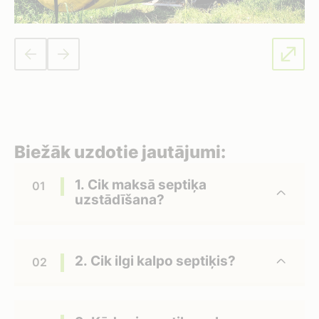
Biežāk uzdotie jautājumi:
1. Cik maksā septiķa
uzstādīšana?
2. Cik ilgi kalpo septiķis?