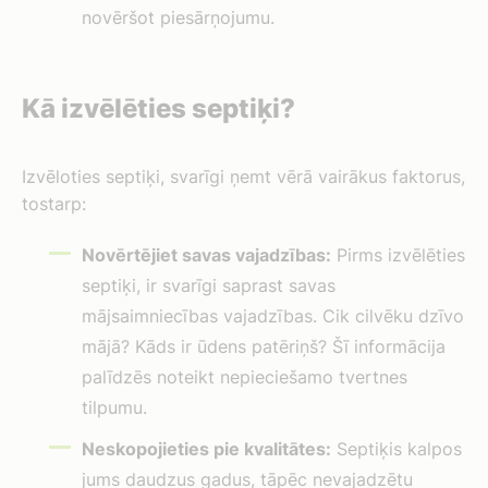
novēršot piesārņojumu.
Kā izvēlēties septiķi?
Izvēloties septiķi, svarīgi ņemt vērā vairākus faktorus,
tostarp:
Novērtējiet savas vajadzības:
Pirms izvēlēties
septiķi, ir svarīgi saprast savas
mājsaimniecības vajadzības. Cik cilvēku dzīvo
mājā? Kāds ir ūdens patēriņš? Šī informācija
palīdzēs noteikt nepieciešamo tvertnes
tilpumu.
Neskopojieties pie kvalitātes:
Septiķis kalpos
jums daudzus gadus, tāpēc nevajadzētu