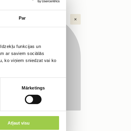
Par
льтацию!
īdzekļu funkcijas un
jam ar saviem sociālās
u, ko viņiem sniedzat vai ko
Mārketings
Atļaut visu