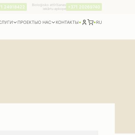
Bioloģisko attīrīšanas
71 24918422
+371 20269740
iekārtu apkope
•
•
СЛУГИ
О НАС
RU
ПРОЕКТЫ
КОНТАКТЫ