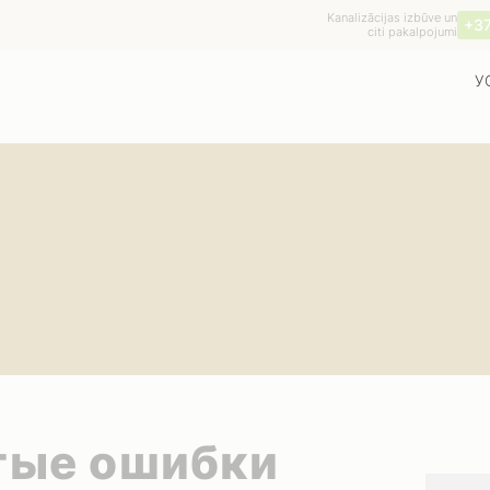
Kanalizācijas izbūve un
+3
citi pakalpojumi
У
тые ошибки