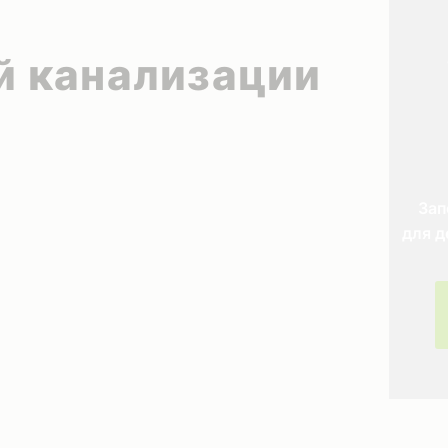
й канализации
Зап
для д