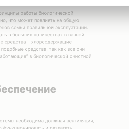
принципы работы биологической
ьно, что может повлиять на общую
енов семьи правильной эксплуатации.
ать в больших количествах в ванной
е средства – хлорсодержащие
 подобные средства, так как все они
“работающие” в биологической очистной
беспечение
истемы необходима должная вентиляция,
 функционировать и разлагать