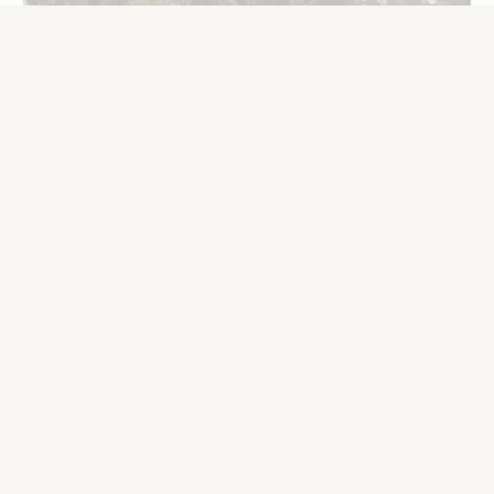
Септики | 20.03.2024
Установка био-канализации - на объекте
в Дзеруми, Кекавский район
Объект находится на территории со значительно
высоким уровнем грунтовых вод, поэтому
выгребную яму пришлось переделать на био-
канализацию с трассой, используя ПВХ трубы
диаметром 110 мм (класс кольцевой жесткости
труб SN8). Для устройства водоспуска была
выбрана дренажная канава. Для строительства
канализационного вывода использовалась
мелиоративная канава. На этом же объекте, в