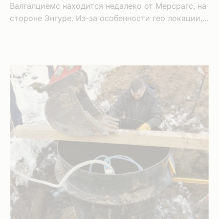
Валгалциемс находится недалеко от Мерсрагс, на
стороне Энгуре. Из-за особенности гео локации, а
именно песчаных дюн, место очень благоприятное
для монтажных работ. Сложность монтажных
работ: удобные и легкие работы экскаватора
Объем септика: 3м3 Предназначен для
использования: на 4-6 человек Монтажные
работы септика начинаются с откапывания грунта
рядом с фундаментом здания и определения
места вывода канализационной трубы. Далее
следует …