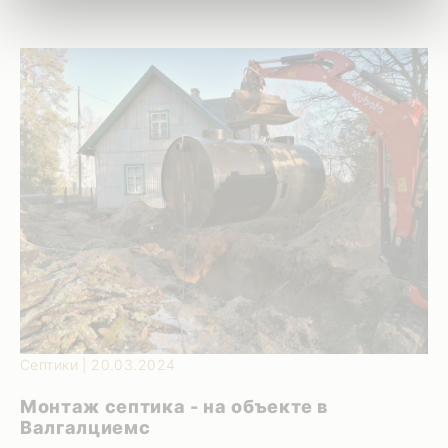
Яньупе, Дзеруми и др.) почва часто очень
влажная и торфяная – с высоким уровнем
грунтовых вод. Заказчик выбрал станцию ​​
биологической очистки для семьи до четырех
человек. Начиная земельные работы, первым
шагом является установка канализационного …
Септики | 20.03.2024
Монтаж септика - на объекте в
Валгалциемс