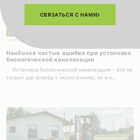
СВЯЗАТЬСЯ С НАМИ
Биологические канализации | 17.05.2024
Наиболее частые ошибки при установке
биологической канализации
Установка биологической канализации – это не
только шаг вперёд к экологичному, но и к
устойчивому образу жизни. Мы, компания “Eco
Tehnoloģijas”, предлагаем не только качественную
установку биологической канализации и
различные решения по благоустройству
территории, но и индивидуальный подход к
каждому проекту, чтобы гарантировать
удовлетворение клиентов и эффективные
результаты. Однако при установке биологической