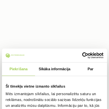
Piekrišana
Sīkāka informācija
Par
Šī tīmekļa vietne izmanto sīkfailus
Mēs izmantojam sīkfailus, lai personalizētu saturu un
Mūsu ceļš sākās pirms vairāk nekā 10 gadiem kā
reklāmas, nodrošinātu sociālo saziņas līdzekļu funkcijas
nelielai entuziastu grupai. Šodien mēs esam zinošu
un analizētu mūsu datplūsmu. Informāciju par to, kā jūs
speciālistu komanda, kas lepojas ar katru pabeigto