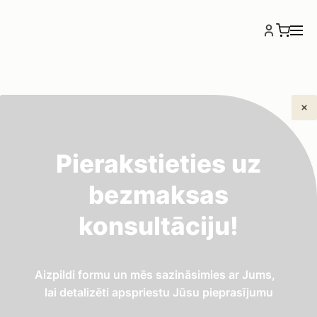
Garantējam nevainojamu rezultātu un pilnu darbu
Pierakstieties uz
ciklu – no pirmās konsultācijas līdz gatavai sistēmai.
Vairāk nekā 10 gadu pieredze, strādājot gan ar
bezmaksas
privātmājām, gan lieliem uzņēmumiem visā Latvijā.
konsultāciju!
Mūsu pakalpojumi – Jūsu
sirdsmieram
Aizpildi formu un mēs sazināsimies ar Jums,
lai detalizēti apspriestu Jūsu pieprasījumu
Mēs piedāvājam optimālus un pārbaudītus