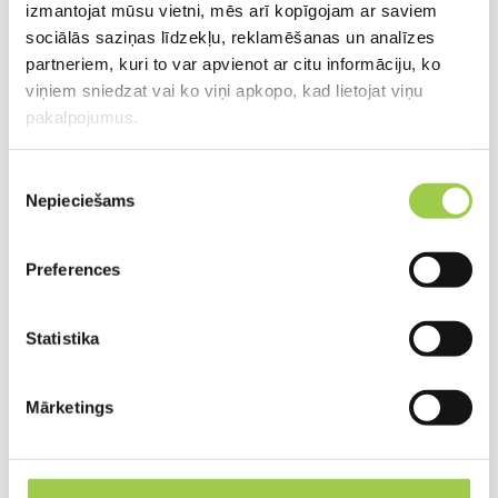
izmantojat mūsu vietni, mēs arī kopīgojam ar saviem
projektu.
sociālās saziņas līdzekļu, reklamēšanas un analīzes
partneriem, kuri to var apvienot ar citu informāciju, ko
viņiem sniedzat vai ko viņi apkopo, kad lietojat viņu
Pilns cikls, viens atbildīgais
pakalpojumus.
Mēs uzņemamies pilnu atbildību – no projektēšanas
Piekrišanas
un saskaņošanas līdz objekta nodošanai
Nepieciešams
izvēle
ekspluatācijā. Jums nav jāuztraucas par dažādu
meistaru koordinēšanu.
Preferences
Statistika
Pieredze, kas runā pati par sevi
Ar vairāk nekā 500 izbūvētiem projektiem gadā,
Mārketings
tostarp vairāku Pierīgas ciematu kanalizācijas
sistēmu izbūvi, esam uzkrājuši nenovērtējamas
zināšanas.