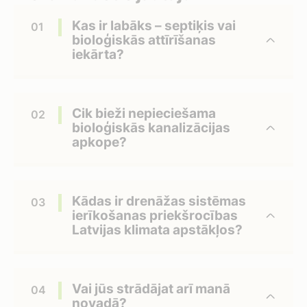
Kas ir labāks – septiķis vai
bioloģiskās attīrīšanas
iekārta?
Cik bieži nepieciešama
bioloģiskās kanalizācijas
apkope?
Kādas ir drenāžas sistēmas
ierīkošanas priekšrocības
Latvijas klimata apstākļos?
Vai jūs strādājat arī manā
novadā?