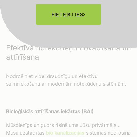
risinājumus, kas kalpos gadiem ilgi. Neatkarīgi no
PIETEIKTIES
projekta apjoma, atradīsim Jums piemērotāko par
pieejamu cenu.
Efektīva notekūdeņu novadīšana un
attīrīšana
Nodrošiniet videi draudzīgu un efektīvu
saimniekošanu ar modernām notekūdeņu sistēmām.
Bioloģiskās attīrīšanas iekārtas (BAĮ)
Mūsdienīgs un gudrs risinājums Jūsu privātmājai.
Mūsu uzstādītās
bio kanalizācijas
sistēmas nodrošina