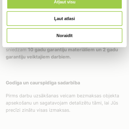
Atļaut visu
Ļaut atlasi
Sertificēti risinājumi un garantija
Mēs uzticamies tikai pārbaudītiem, sertificētiem
Noraidīt
materiāliem un vadošajiem ražotājiem. Tāpēc droši
sniedzam
10 gadu garantiju materiāliem un 2 gadu
garantiju veiktajiem darbiem.
Godīga un caurspīdīga sadarbība
Pirms darbu uzsākšanas veicam bezmaksas objekta
apsekošanu un sagatavojam detalizētu tāmi, lai Jūs
precīzi zinātu visas izmaksas.