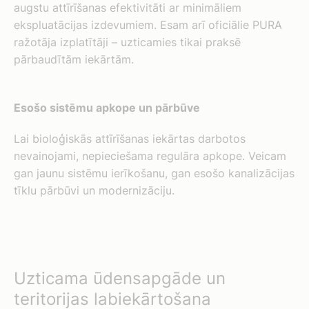
augstu attīrīšanas efektivitāti ar minimāliem
ekspluatācijas izdevumiem. Esam arī oficiālie PURA
ražotāja izplatītāji – uzticamies tikai praksē
pārbaudītām iekārtām.
Esošo sistēmu apkope un pārbūve
Lai bioloģiskās attīrīšanas iekārtas darbotos
nevainojami, nepieciešama regulāra apkope. Veicam
gan jaunu sistēmu ierīkošanu, gan esošo kanalizācijas
tīklu pārbūvi un modernizāciju.
Uzticama ūdensapgāde un
teritorijas labiekārtošana