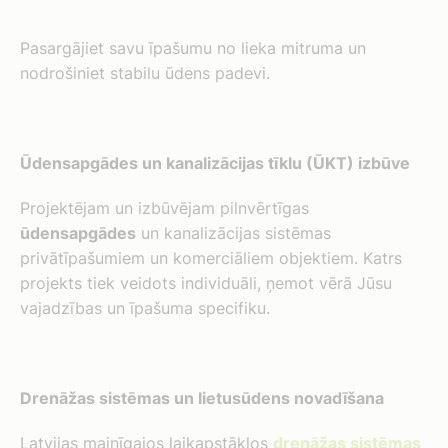
Pasargājiet savu īpašumu no lieka mitruma un
nodrošiniet stabilu ūdens padevi.
Ūdensapgādes un kanalizācijas tīklu (ŪKT) izbūve
Projektējam un izbūvējam pilnvērtīgas
ūdensapgādes
un kanalizācijas sistēmas
privātīpašumiem un komerciāliem objektiem. Katrs
projekts tiek veidots individuāli, ņemot vērā Jūsu
vajadzības un īpašuma specifiku.
Drenāžas sistēmas un lietusūdens novadīšana
Latvijas mainīgajos laikapstākļos
drenāžas sistēmas