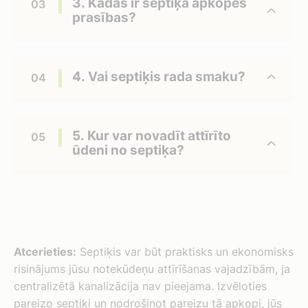
3. Kādas ir septiķa apkopes
prasības?
4. Vai septiķis rada smaku?
5. Kur var novadīt attīrīto
ūdeni no septiķa?
Atcerieties:
Septiķis var būt praktisks un ekonomisks
risinājums jūsu notekūdeņu attīrīšanas vajadzībām, ja
centralizētā kanalizācija nav pieejama. Izvēloties
pareizo septiķi un nodrošinot pareizu tā apkopi, jūs