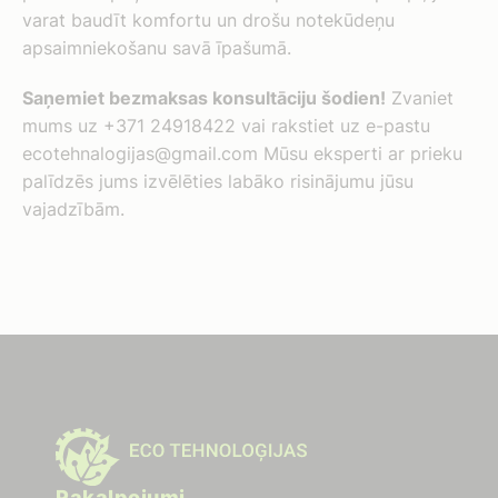
varat baudīt komfortu un drošu notekūdeņu
apsaimniekošanu savā īpašumā.
Saņemiet bezmaksas konsultāciju šodien!
Zvaniet
mums uz +371 24918422 vai rakstiet uz e-pastu
ecotehnalogijas@gmail.com
Mūsu eksperti ar prieku
palīdzēs jums izvēlēties labāko risinājumu jūsu
vajadzībām.
Pakalpojumi