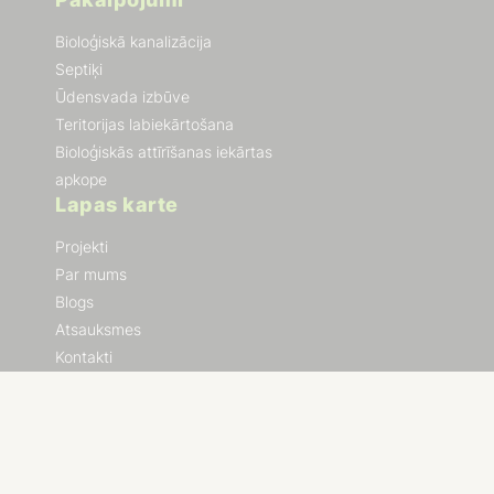
Bioloģiskā kanalizācija
Septiķi
Ūdensvada izbūve
Teritorijas labiekārtošana
Bioloģiskās attīrīšanas iekārtas
apkope
Lapas karte
Projekti
Par mums
Blogs
Atsauksmes
Kontakti
Terminu vārdnīca