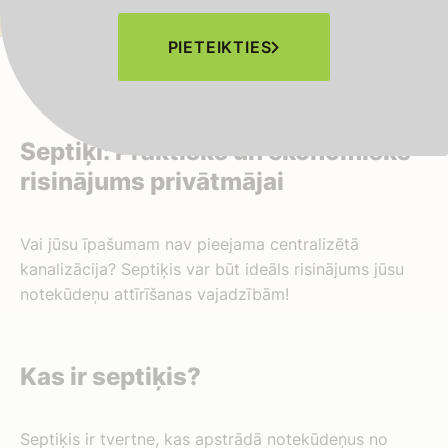
PIETEIKTIES
Septiķi: Praktisks un ekonomisks
risinājums privātmājai
Vai jūsu īpašumam nav pieejama centralizētā
kanalizācija? Septiķis var būt ideāls risinājums jūsu
notekūdeņu attīrīšanas vajadzībām!
Kas ir septiķis?
Septiķis ir tvertne, kas apstrādā notekūdeņus no