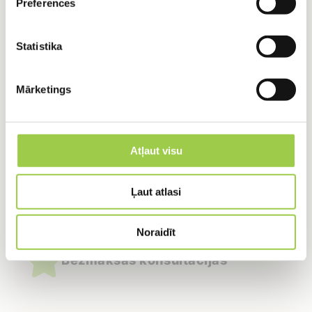
Preferences
PIETEIKTIES
Statistika
Mārketings
Mēs piedāvājam:
Atļaut visu
Plašu septiķu klāstu
Ļaut atlasi
Noraidīt
Bezmaksas konsultācijas