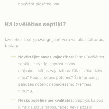
novēršot piesārņojumu.
Kā izvēlēties septiķi?
Izvēloties septiķi, svarīgi ņemt vērā vairākus faktorus,
tostarp:
Novērtējiet savas vajadzības:
Pirms izvēlēties
septiķi, ir svarīgi saprast savas
mājsaimniecības vajadzības. Cik cilvēku dzīvo
mājā? Kāds ir ūdens patēriņš? Šī informācija
palīdzēs noteikt nepieciešamo tvertnes
tilpumu.
Neskopojieties pie kvalitātes:
Septiķis kalpos
jums daudzus gadus, tāpēc nevajadzētu