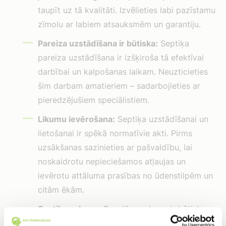
taupīt uz tā kvalitāti. Izvēlieties labi pazīstamu
zīmolu ar labiem atsauksmēm un garantiju.
Pareiza uzstādīšana ir būtiska:
Septiķa
pareiza uzstādīšana ir izšķiroša tā efektīvai
darbībai un kalpošanas laikam. Neuzticieties
šim darbam amatieriem – sadarbojieties ar
pieredzējušiem speciālistiem.
Likumu ievērošana:
Septiķa uzstādīšanai un
lietošanai ir spēkā normatīvie akti. Pirms
uzsākšanas sazinieties ar pašvaldību, lai
noskaidrotu nepieciešamos atļaujas un
ievērotu attāluma prasības no ūdenstilpēm un
citām ēkām.
Septiķa apkope:
Regulāra apkope ir būtiska,
lai nodrošinātu septiķa pareizu darbību un