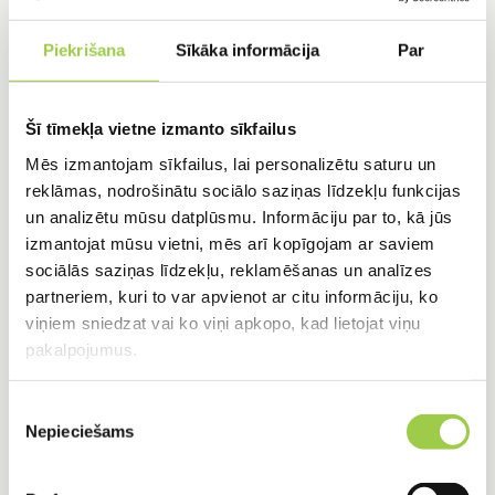
novērstu problēmas. Tā ietver nogulšņu
Piekrišana
Sīkāka informācija
Par
izvešanu, filtrēšanas sistēmas tīrīšanu un
biopreparātu izmantošanu.
Alternatīvas apsvēršana:
Lai gan septiķis ir
Šī tīmekļa vietne izmanto sīkfailus
populārs risinājums, apsveriet arī citus
Mēs izmantojam sīkfailus, lai personalizētu saturu un
variantus, piemēram, bioloģiskās attīrīšanas
reklāmas, nodrošinātu sociālo saziņas līdzekļu funkcijas
un analizētu mūsu datplūsmu. Informāciju par to, kā jūs
iekārtas (bio kanalizācija). Tā var nodrošināt
izmantojat mūsu vietni, mēs arī kopīgojam ar saviem
augstāku attīrīšanas pakāpi un ērtāku apkopi.
sociālās saziņas līdzekļu, reklamēšanas un analīzes
Atcerieties:
Septiķis ir ilgtermiņa ieguldījums, tāpēc
partneriem, kuri to var apvienot ar citu informāciju, ko
izvēlieties gudri un sadarbojieties ar profesionāļiem,
viņiem sniedzat vai ko viņi apkopo, kad lietojat viņu
lai nodrošinātu drošu un efektīvu notekūdeņu
pakalpojumus.
apsaimniekošanu savā mājā.
Piekrišanas
Nepieciešams
izvēle