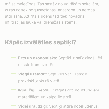
mājsaimniecības. Tas sastāv no vairākām sekcijām,
kurās notiek nogulsnēšanās, anaerobā un aerobā
attīrīšana. Attīrītais ūdens tad tiek novadīts
infiltrācijas laukā vai drenāžas sistēmā.
Kāpēc izvēlēties septiķi?
Ērts un ekonomisks:
Septiķi ir salīdzinoši lēti
uzstādīt un uzturēt.
Viegli uzstādīt:
Septiķus var uzstādīt
praktiski jebkurā vietā.
Ilgmūžīgi:
Septiķi ir izgatavoti no izturīgiem
materiāliem un kalpo ilgstoši.
Videi draudzīgi:
Septiķi attīra notekūdeņus,