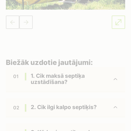
Biežāk uzdotie jautājumi:
1. Cik maksā septiķa
uzstādīšana?
2. Cik ilgi kalpo septiķis?