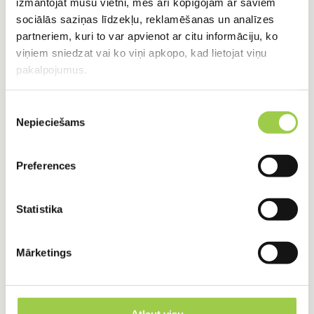
izmantojat mūsu vietni, mēs arī kopīgojam ar saviem
Apzaļumošanas darbi
sociālās saziņas līdzekļu, reklamēšanas un analīzes
partneriem, kuri to var apvienot ar citu informāciju, ko
viņiem sniedzat vai ko viņi apkopo, kad lietojat viņu
pakalpojumus.
Rakšanas darbi
Piekrišanas
Nepieciešams
izvēle
Bruģēšana
Preferences
Statistika
Traktortehnika
Mārketings
Zemes līdzināšanas darbi
Atļaut visu