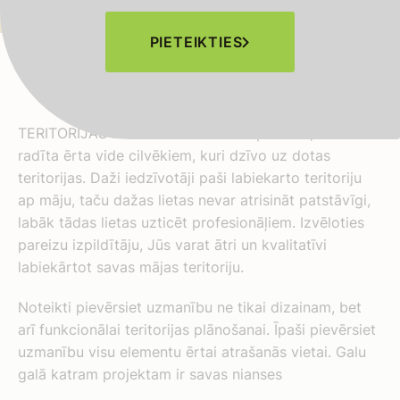
PIETEIKTIES
TERITORIJAS LABIEKĀRTOŠANA ir process, kurā tiek
radīta ērta vide cilvēkiem, kuri dzīvo uz dotas
teritorijas. Daži iedzīvotāji paši labiekarto teritoriju
ap māju, taču dažas lietas nevar atrisināt patstāvīgi,
labāk tādas lietas uzticēt profesionāļiem. Izvēloties
pareizu izpildītāju, Jūs varat ātri un kvalitatīvi
labiekārtot savas mājas teritoriju.
Noteikti pievērsiet uzmanību ne tikai dizainam, bet
arī funkcionālai teritorijas plānošanai. Īpaši pievērsiet
uzmanību visu elementu ērtai atrašanās vietai. Galu
galā katram projektam ir savas nianses