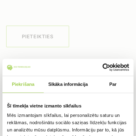
PIETEIKTIES
Veicamie darbi
Piekrišana
Sīkāka informācija
Par
Šī tīmekļa vietne izmanto sīkfailus
Teritorijas labiekārtošanas darbi
Mēs izmantojam sīkfailus, lai personalizētu saturu un
reklāmas, nodrošinātu sociālo saziņas līdzekļu funkcijas
un analizētu mūsu datplūsmu. Informāciju par to, kā jūs