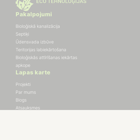
Pakalpojumi
Bioloģiskā kanalizācija
Septiķi
Ūdensvada izbūve
Teritorijas labiekārtošana
Bioloģiskās attīrīšanas iekārtas
apkope
Lapas karte
Projekti
Par mums
Blogs
Atsauksmes
Kontakti
Terminu vārdnīca