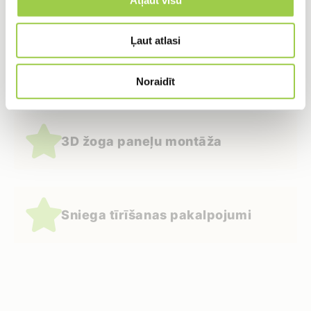
Ļaut atlasi
Frēzēšana / Planēšana
Noraidīt
3D žoga paneļu montāža
Sniega tīrīšanas pakalpojumi