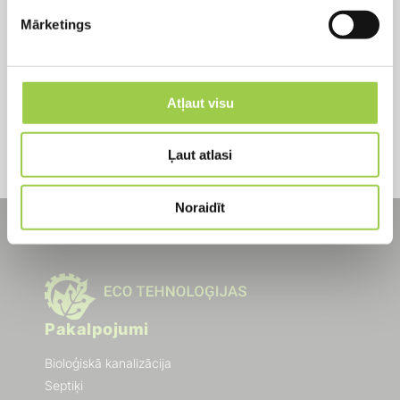
Aizpildi formu un sazināsimies ar jums,
Mārketings
lai detalizēti apspriestu Jūsu pieprasījumu
PIETEIKTIES
Atļaut visu
Ļaut atlasi
Noraidīt
Pakalpojumi
Bioloģiskā kanalizācija
Septiķi