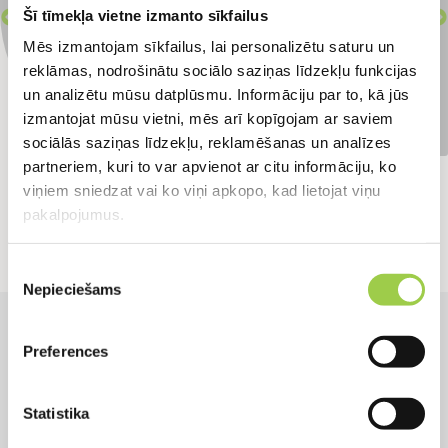
Šī tīmekļa vietne izmanto sīkfailus
PIETEIKTIES
Mēs izmantojam sīkfailus, lai personalizētu saturu un
reklāmas, nodrošinātu sociālo saziņas līdzekļu funkcijas
un analizētu mūsu datplūsmu. Informāciju par to, kā jūs
n
izmantojat mūsu vietni, mēs arī kopīgojam ar saviem

sociālās saziņas līdzekļu, reklamēšanas un analīzes
partneriem, kuri to var apvienot ar citu informāciju, ko
viņiem sniedzat vai ko viņi apkopo, kad lietojat viņu
pakalpojumus.
Iesniegt atsauksmi
Piekrišanas
Nepieciešams
izvēle
Preferences
Pierakstieties uz bezmaksas
Statistika
konsultāciju!