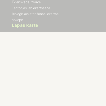
Ūdensvada izbūve
Teritorijas labiekārtošana
Bioloģiskās attīrīšanas iekārtas
apkope
Lapas karte
Projekti
Par mums
Blogs
Atsauksmes
Kontakti
Terminu vārdnīca
Privātuma politika
Lietošanas noteikumi
© 2026 Eco tehnoloģijas. Visas tiesības rezervētas