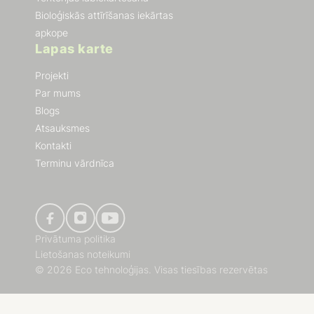
Bioloģiskās attīrīšanas iekārtas
apkope
Lapas karte
Projekti
Par mums
Blogs
Atsauksmes
Kontakti
Terminu vārdnīca
Privātuma politika
Lietošanas noteikumi
© 2026 Eco tehnoloģijas. Visas tiesības rezervētas