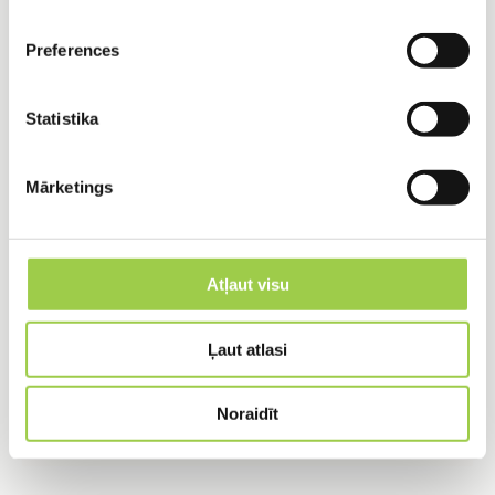
Preferences
Veicamie darbi
Statistika
Gruntsūdeņu pazemināšana lielos
Mārketings
un mazos objektos
Atļaut visu
Infiltrācijas sitēmas
Ļaut atlasi
Materiāli drenāžas laukiem un to
Noraidīt
ierīkošana