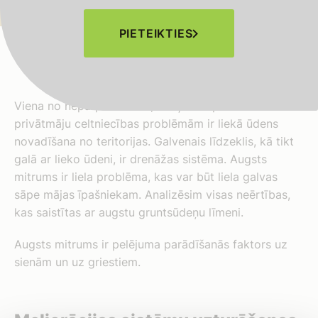
PIETEIKTIES
Viena no nepārprotamām, bet ļoti nopietnām
privātmāju celtniecības problēmām ir liekā ūdens
novadīšana no teritorijas. Galvenais līdzeklis, kā tikt
galā ar lieko ūdeni, ir drenāžas sistēma. Augsts
mitrums ir liela problēma, kas var būt liela galvas
sāpe mājas īpašniekam. Analizēsim visas neērtības,
kas saistītas ar augstu gruntsūdeņu līmeni.
Augsts mitrums ir pelējuma parādīšanās faktors uz
sienām un uz griestiem.