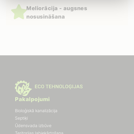
Meliorācija - augsnes
nosusināšana
Pakalpojumi
Bioloģiskā kanalizācija
Septiķi
Ūdensvada izbūve
Teritorijas labiekārtošana