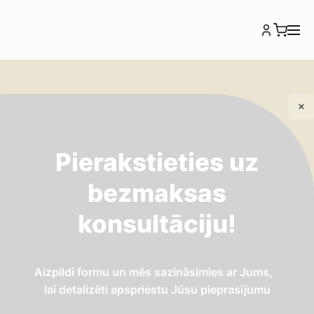
Pierakstieties uz
IEPAZĪSTIES
bezmaksas
Lietus ūdens novadīšana,
drenāžas sistēmas
konsultāciju!
Aizpildi formu un mēs sazināsimies ar Jums,
lai detalizēti apspriestu Jūsu pieprasījumu