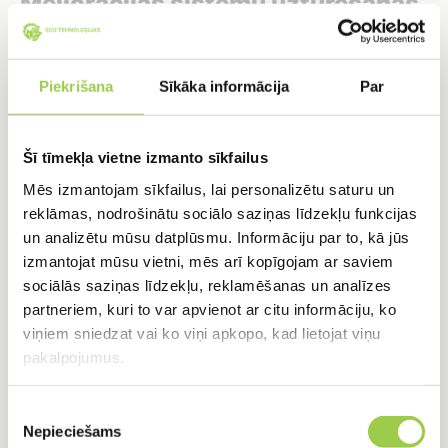
Meliorācijas sistēmu uzturēšanas
mērķis
Piekrišana
Sīkāka informācija
Par
Pasākums sevī ietver esošo meliorācijas sistēmu
atjaunošanu vai jaunu sistēmu ierīkošanu mitrās
aramzemēs. Meliorācijas sistēma ļauj novadīt lieko
Šī tīmekļa vietne izmanto sīkfailus
ūdeni no kultūraugu sakņu zonas, tādējādi saknēm
Mēs izmantojam sīkfailus, lai personalizētu saturu un
piekļūst skābeklis, kā arī tiek veicināta optimāla
reklāmas, nodrošinātu sociālo saziņas līdzekļu funkcijas
mitruma režīma izveidošanās.
un analizētu mūsu datplūsmu. Informāciju par to, kā jūs
izmantojat mūsu vietni, mēs arī kopīgojam ar saviem
sociālās saziņas līdzekļu, reklamēšanas un analīzes
partneriem, kuri to var apvienot ar citu informāciju, ko
viņiem sniedzat vai ko viņi apkopo, kad lietojat viņu
pakalpojumus.
PIETEIKTIES
Piekrišanas
Nepieciešams
izvēle