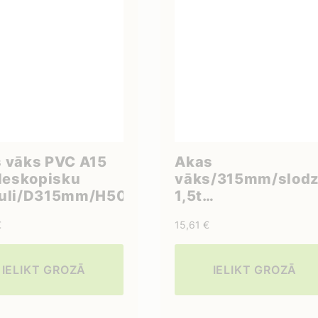
 vāks PVC A15
Akas
eleskopisku
vāks/315mm/slod
ruli/D315mm/H500mm
1,5t
plastmasas/melns
€
15,61
€
IELIKT GROZĀ
IELIKT GROZĀ