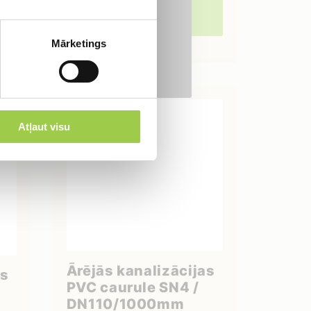
IELIKT GROZĀ
Mārketings
Atļaut visu
Ārējās kanalizācijas
as
PVC caurule SN4 /
DN110/1000mm