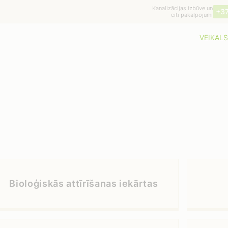
Kanalizācijas izbūve un
+3
citi pakalpojumi
VEIKALS
Bioloģiskās attīrīšanas iekārtas