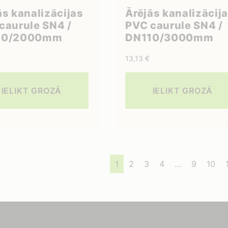
ās kanalizācijas
Ārējās kanalizācij
caurule SN4 /
PVC caurule SN4 /
10/2000mm
DN110/3000mm
13,13
€
IELIKT GROZĀ
IELIKT GROZĀ
1
2
3
4
…
9
10