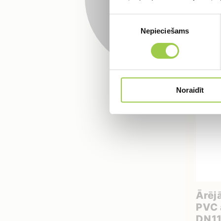
Piekrišanas
Nepieciešams
izvēle
Noraidīt
Ārēj
PVC 
DN11