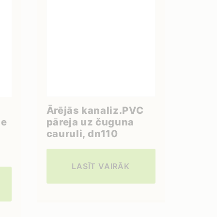
Ārējās kanaliz.PVC
ze
pāreja uz čuguna
cauruli, dn110
LASĪT VAIRĀK