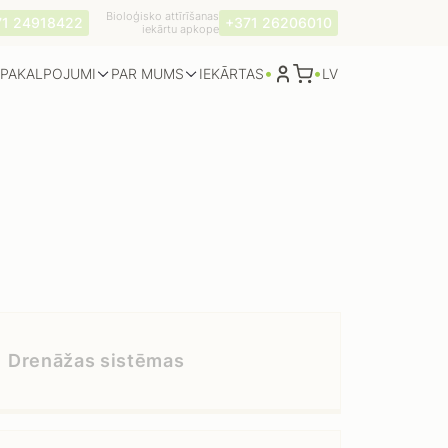
Bioloģisko attīrīšanas
71 24918422
+371 26206010
iekārtu apkope
•
•
PAKALPOJUMI
PAR MUMS
LV
IEKĀRTAS
Drenāžas sistēmas