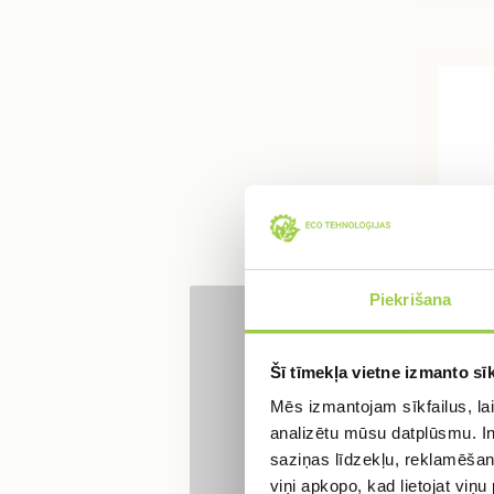
Piekrišana
Ārēj
Pieraks
pāre
Šī tīmekļa vietne izmanto sīk
caur
Mēs izmantojam sīkfailus, lai
analizētu mūsu datplūsmu. In
saziņas līdzekļu, reklamēšana
viņi apkopo, kad lietojat viņ