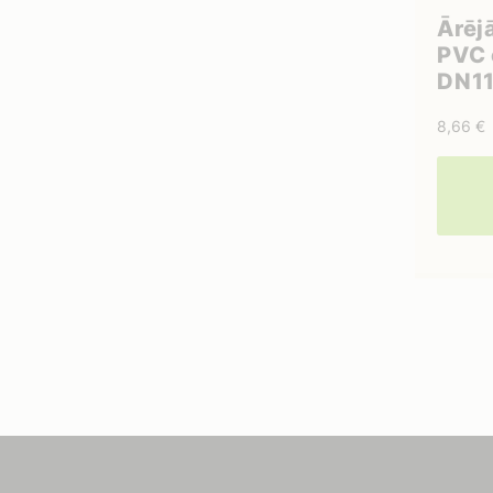
Ārēj
PVC 
DN1
8,66
€