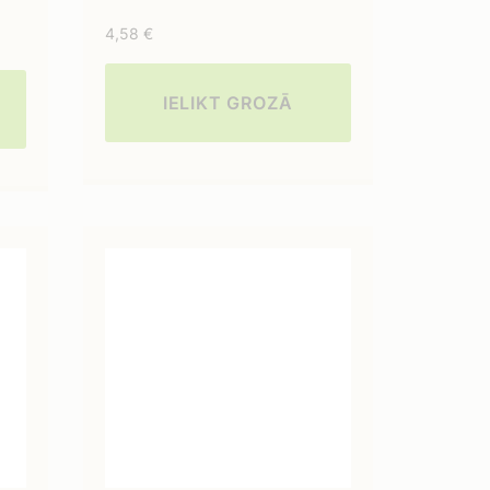
4,58
€
IELIKT GROZĀ