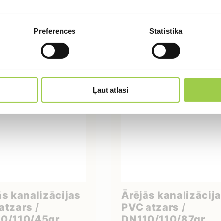
IELIKT GROZĀ
PIETEIKTIES
Preferences
Statistika
Ļaut atlasi
ās kanalizācijas
Ārējās kanalizācij
atzars /
PVC atzars /
0/110/45gr.
DN110/110/87gr.