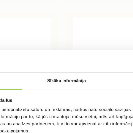
Sīkāka informācija
ās kanaliz.PVC
Ārējās kanalizācij
tieties uz bezmaksas konsu
ja uz čuguna
PVC aizbāznis /
failus
uli, dn160
DN110
 personalizētu saturu un reklāmas, nodrošinātu sociālo saziņas l
formāciju par to, kā jūs izmantojat mūsu vietni, mēs arī kopīgo
Aizpildi formu un mēs sazināsimies ar Jums,
0,94
€
s un analīzes partneriem, kuri to var apvienot ar citu informācij
lai detalizēti apspriestu Jūsu pieprasījumu
LASĪT VAIRĀK
u pakalpojumus.