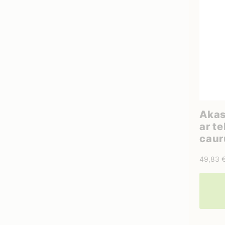
Akas
ar t
cau
49,83