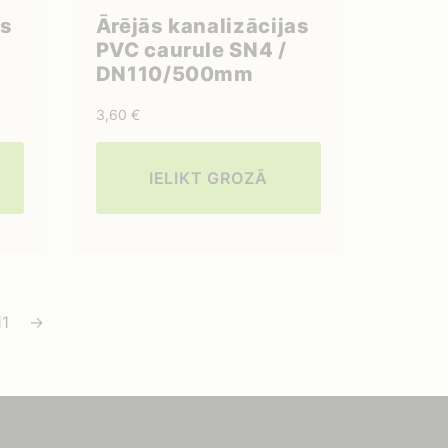
as
Ārējās kanalizācijas
PVC caurule SN4 /
DN110/500mm
3,60
€
IELIKT GROZĀ
11
→