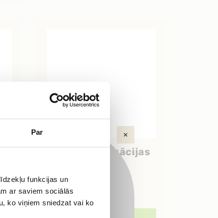
Par
as
Ārējās kanalizācijas
ltāciju!
PVC aizbāznis
DN160
īdzekļu funkcijas un
jam ar saviem sociālās
2,11
€
u, ko viņiem sniedzat vai ko