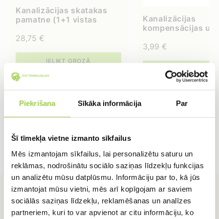
Kanalizācijas skatakas
Kanalizācijas
pamatne (1+1 vistas
kompensācijas uz
kaja)315 110
PP / DN110
28,75
€
3,99
€
IELIKT GROZĀ
IELIKT GROZĀ
Piekrišana
Sīkāka informācija
Par
Šī tīmekļa vietne izmanto sīkfailus
Mēs izmantojam sīkfailus, lai personalizētu saturu un
reklāmas, nodrošinātu sociālo saziņas līdzekļu funkcijas
un analizētu mūsu datplūsmu. Informāciju par to, kā jūs
izmantojat mūsu vietni, mēs arī kopīgojam ar saviem
sociālās saziņas līdzekļu, reklamēšanas un analīzes
partneriem, kuri to var apvienot ar citu informāciju, ko