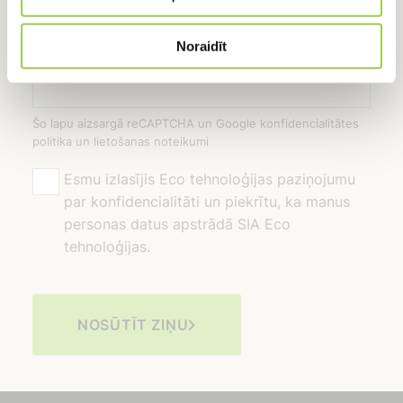
Noraidīt
Šo lapu aizsargā reCAPTCHA un Google konfidencialitātes
politika un lietošanas noteikumi
Esmu izlasījis Eco tehnoloģijas paziņojumu
par konfidencialitāti un piekrītu, ka manus
personas datus apstrādā SIA Eco
tehnoloģijas.
NOSŪTĪT ZIŅU