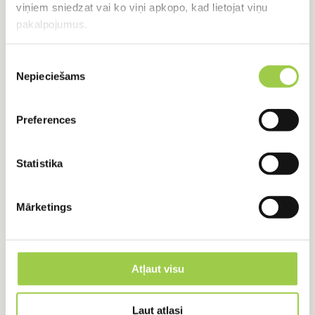
viņiem sniedzat vai ko viņi apkopo, kad lietojat viņu
pakalpojumus.
RADUŠIES JAUTĀJUMI?
Piekrišanas
Sazinies ar mums
Nepieciešams
izvēle
+371 24918422
+371 24918422
Preferences
Statistika
Vārds, Uzvārds
Mārketings
E-pasts
Atļaut visu
Ziņojums
Ļaut atlasi