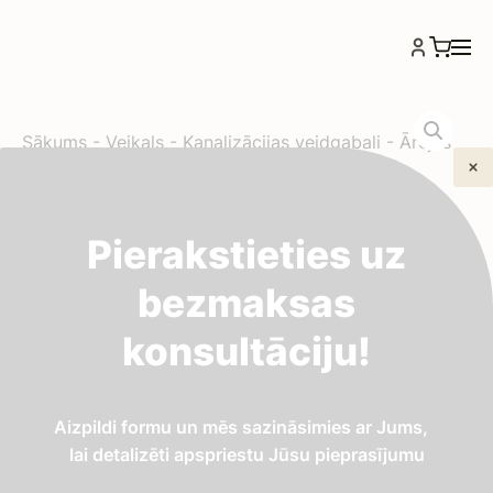
Sākums
-
Veikals
-
Kanalizācijas veidgabali
-
Ārējās
kanalizācijas PVC aizbāznis DN160
Ārējās kanalizācijas PVC
Pierakstieties uz
aizbāznis DN160
bezmaksas
konsultāciju!
2,11
€
Ārējās kanalizācijas PVC aizbāznis (Ø160 mm)
Aizpildi formu un mēs sazināsimies ar Jums,
caurules gala vai tehnoloģisko atveru hermētiskai
lai detalizēti apspriestu Jūsu pieprasījumu
noslēgšanai.