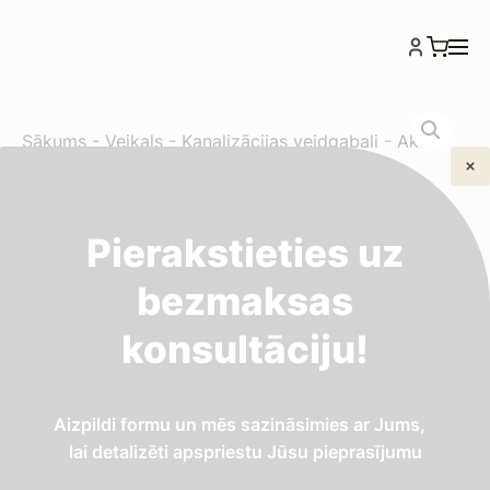
Sākums
-
Veikals
-
Kanalizācijas veidgabali
-
Akas
vāks/315mm/slodze 1,5t plastmasas/melns
Akas vāks/315mm/slodze
Pierakstieties uz
1,5t plastmasas/melns
bezmaksas
konsultāciju!
15,61
€
Plastmasas akas vāks (Ø315 mm, slodze 1,5 t, melns)
Aizpildi formu un mēs sazināsimies ar Jums,
— viegla, korozijas izturīga vāka konstrukcija
lai detalizēti apspriestu Jūsu pieprasījumu
skatakām un kanalizācijas sistēmām zonās ar vieglu