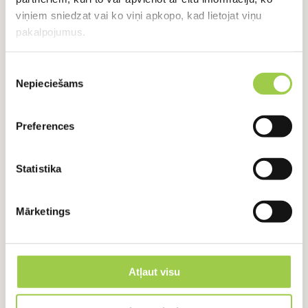
viņiem sniedzat vai ko viņi apkopo, kad lietojat viņu
pakalpojumus.
RADUŠIES JAUTĀJUMI?
Piekrišanas
Sazinies ar mums
Nepieciešams
izvēle
Preferences
+371 24918422
+371 24918422
Statistika
Vārds, Uzvārds
Mārketings
E-pasts
Atļaut visu
Ziņojums