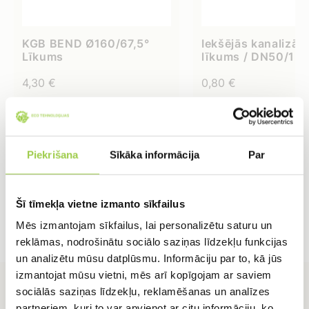
KGB BEND Ø160/67,5°
Iekšējās kanalizāci
Līkums
līkums / DN50/15g
4,30
€
0,80
€
IELIKT GROZĀ
IELIKT GROZĀ
Piekrišana
Sīkāka informācija
Par
Šī tīmekļa vietne izmanto sīkfailus
Mēs izmantojam sīkfailus, lai personalizētu saturu un
reklāmas, nodrošinātu sociālo saziņas līdzekļu funkcijas
un analizētu mūsu datplūsmu. Informāciju par to, kā jūs
izmantojat mūsu vietni, mēs arī kopīgojam ar saviem
sociālās saziņas līdzekļu, reklamēšanas un analīzes
partneriem, kuri to var apvienot ar citu informāciju, ko