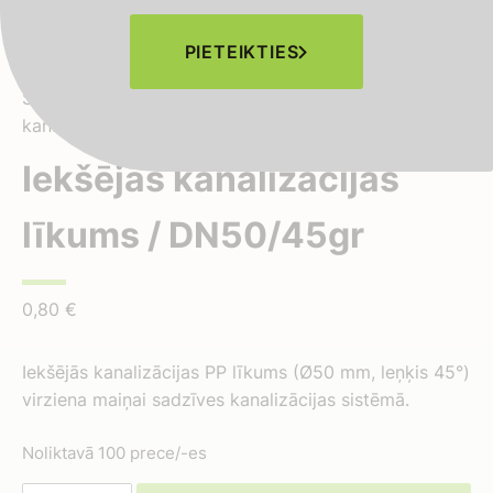
PIETEIKTIES
Sākums
-
Veikals
-
Kanalizācijas veidgabali
-
Iekšējās
kanalizācijas līkums / DN50/45gr
Iekšējās kanalizācijas
līkums / DN50/45gr
0,80
€
Iekšējās kanalizācijas PP līkums (Ø50 mm, leņķis 45°)
virziena maiņai sadzīves kanalizācijas sistēmā.
Noliktavā 100 prece/-es