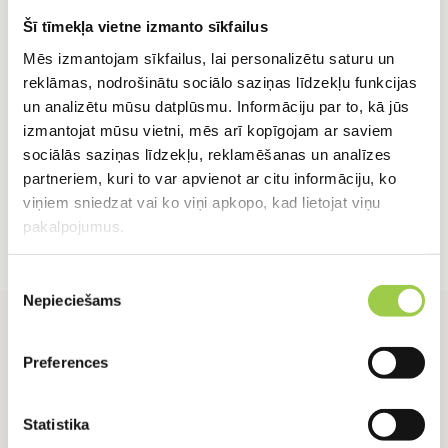
Šī tīmekļa vietne izmanto sīkfailus
0,80
€
1,72
€
Mēs izmantojam sīkfailus, lai personalizētu saturu un
IELIKT GROZĀ
IELIKT GROZĀ
reklāmas, nodrošinātu sociālo saziņas līdzekļu funkcijas
un analizētu mūsu datplūsmu. Informāciju par to, kā jūs
izmantojat mūsu vietni, mēs arī kopīgojam ar saviem
sociālās saziņas līdzekļu, reklamēšanas un analīzes
partneriem, kuri to var apvienot ar citu informāciju, ko
viņiem sniedzat vai ko viņi apkopo, kad lietojat viņu
pakalpojumus.
Piekrišanas
Nepieciešams
izvēle
Preferences
Statistika