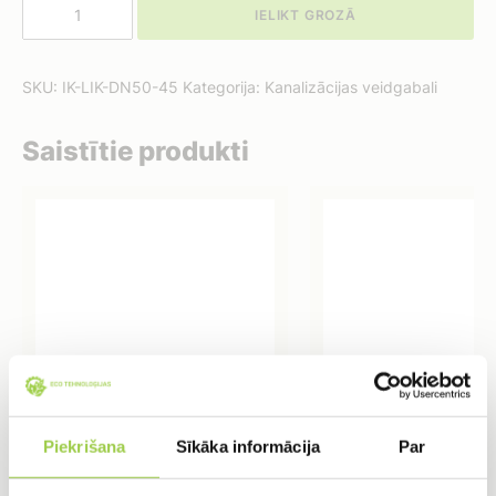
Iekšējās
IELIKT GROZĀ
kanalizācijas
līkums
/
SKU:
IK-LIK-DN50-45
Kategorija:
Kanalizācijas veidgabali
DN50/45gr
daudzums
Saistītie produkti
Piekrišana
Sīkāka informācija
Par
Iekšējās kanalizācijas
Iekšējās kanalizāci
līkums / DN50/15gr
dubultuzmava PP 