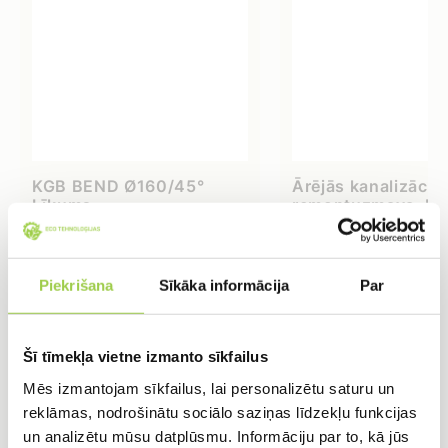
KGB BEND Ø160/45°
Ārējās kanalizācij
Līkums
remontuzmava, Pip
Ø110
3,86
€
1,30
€
Piekrišana
Sīkāka informācija
Par
IELIKT GROZĀ
IELIKT GROZĀ
Šī tīmekļa vietne izmanto sīkfailus
Mēs izmantojam sīkfailus, lai personalizētu saturu un
reklāmas, nodrošinātu sociālo saziņas līdzekļu funkcijas
un analizētu mūsu datplūsmu. Informāciju par to, kā jūs