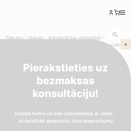
Sākums
-
Veikals
-
Kanalizācijas veidgabali
-
Kanalizācijas skatakas pamatne (3+1 vistas kaja)400
110
Kanalizācijas skatakas
Pierakstieties uz
bezmaksas
pamatne (3+1 vistas
konsultāciju!
kaja)400 110
Aizpildi formu un mēs sazināsimies ar Jums,
40,23
€
lai detalizēti apspriestu Jūsu pieprasījumu