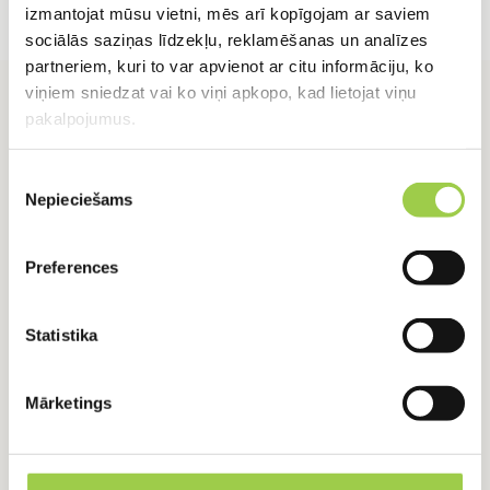
izmantojat mūsu vietni, mēs arī kopīgojam ar saviem
sociālās saziņas līdzekļu, reklamēšanas un analīzes
partneriem, kuri to var apvienot ar citu informāciju, ko
viņiem sniedzat vai ko viņi apkopo, kad lietojat viņu
pakalpojumus.
Piekrišanas
Nepieciešams
izvēle
RADUŠIES JAUTĀJUMI?
Sazinies ar mums
Preferences
Statistika
+371 24918422
+371 24918422
Mārketings
Vārds, Uzvārds