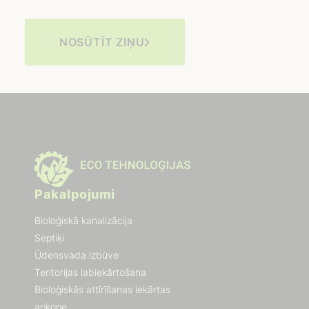
NOSŪTĪT ZIŅU
Pakalpojumi
Bioloģiskā kanalizācija
Septiķi
Ūdensvada izbūve
Teritorijas labiekārtošana
Bioloģiskās attīrīšanas iekārtas
apkope