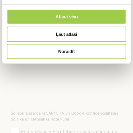
Vārds, Uzvārds
Atļaut visu
E-pasts
Ļaut atlasi
Noraidīt
Ziņojums
Šo lapu aizsargā reCAPTCHA un Google konfidencialitātes
politika un lietošanas noteikumi
Esmu izlasījis Eco tehnoloģijas paziņojumu