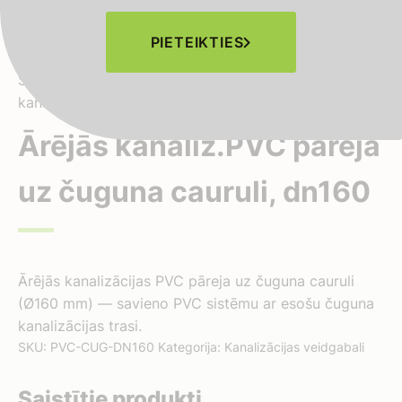
PIETEIKTIES
Sākums
-
Veikals
-
Kanalizācijas veidgabali
-
Ārējās
kanaliz.PVC pāreja uz čuguna cauruli, dn160
Ārējās kanaliz.PVC pāreja
uz čuguna cauruli, dn160
Ārējās kanalizācijas PVC pāreja uz čuguna cauruli
(Ø160 mm) — savieno PVC sistēmu ar esošu čuguna
kanalizācijas trasi.
SKU:
PVC-CUG-DN160
Kategorija:
Kanalizācijas veidgabali
Saistītie produkti