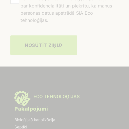
par konfidencialitāti un piekrītu, ka manus
personas datus apstrādā SIA Eco
tehnoloģijas.
NOSŪTĪT ZIŅU
Pakalpojumi
Bioloģiskā kanalizācija
Septiķi