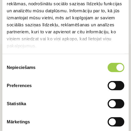
reklāmas, nodrošinātu sociālo saziņas līdzekļu funkcijas
un analizētu mūsu datplūsmu. Informāciju par to, kā jūs
izmantojat mūsu vietni, mēs arī kopīgojam ar saviem
sociālās saziņas līdzekļu, reklamēšanas un analīzes
partneriem, kuri to var apvienot ar citu informāciju, ko
viņiem sniedzat vai ko viņi apkopo, kad lietojat viņu
pakalpojumus.
Piekrišanas
Nepieciešams
izvēle
Preferences
RADUŠIES JAUTĀJUMI?
Sazinies ar mums
Statistika
+371 24918422
+371 24918422
Mārketings