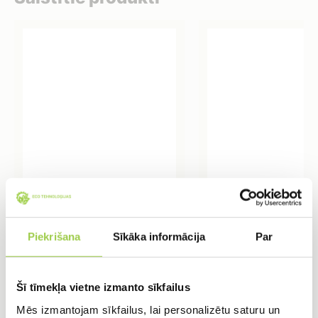
KGB BEND Ø160/15°
Gofreta stavcaule
Līkums
315z1250 PP
Piekrišana
Sīkāka informācija
Par
3,25
€
15,61
€
IELIKT GROZĀ
IELIKT GROZĀ
Šī tīmekļa vietne izmanto sīkfailus
Mēs izmantojam sīkfailus, lai personalizētu saturu un