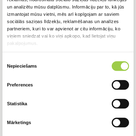
un analizētu mūsu datplūsmu. Informāciju par to, kā jūs
izmantojat mūsu vietni, mēs arī kopīgojam ar saviem
sociālās saziņas līdzekļu, reklamēšanas un analīzes
partneriem, kuri to var apvienot ar citu informāciju, ko
viņiem sniedzat vai ko viņi apkopo, kad lietojat viņu
pakalpojumus.
Piekrišanas
Nepieciešams
izvēle
Preferences
Šajā objektā infiltrācijas lauka izmērs izvēlēts
Statistika
salīdzinoši neliels, jo teritorijā ir kūdraina zeme,
tādējādi atvieglojot ūdens uzsūkšanu.
Mārketings
Inflitrācijas lauka slāņus veido grants, oļi. Pa
virsu ir zilā drenāžas truba, pēc tam viss tiek