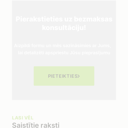
Pierakstieties uz bezmaksas
konsultāciju!
Aizpildi formu un mēs sazināsimies ar Jums,
lai detalizēti apspriestu Jūsu pieprasījumu
PIETEIKTIES
LASI VĒL
Saistītie raksti