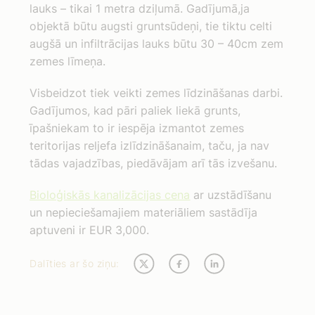
lauks – tikai 1 metra dziļumā. Gadījumā,ja
objektā būtu augsti gruntsūdeņi, tie tiktu celti
augšā un infiltrācijas lauks būtu 30 – 40cm zem
zemes līmeņa.
Visbeidzot tiek veikti zemes līdzināšanas darbi.
Gadījumos, kad pāri paliek liekā grunts,
īpašniekam to ir iespēja izmantot zemes
teritorijas reljefa izlīdzināšanaim, taču, ja nav
tādas vajadzības, piedāvājam arī tās izvešanu.
Bioloģiskās kanalizācijas cena
ar uzstādīšanu
un nepieciešamajiem materiāliem sastādīja
aptuveni ir EUR 3,000.
Dalīties ar šo ziņu: