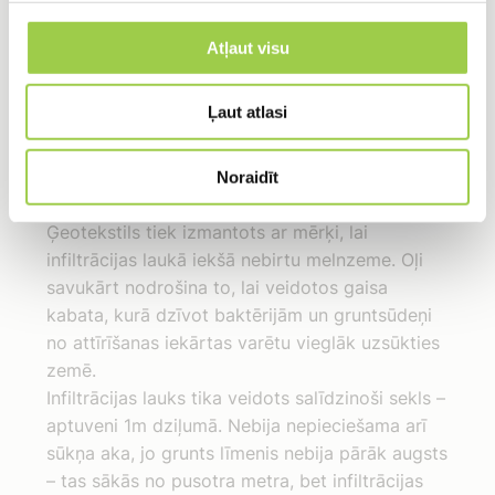
noklāts ar ģeotekstilu.
Atļaut visu
Ļaut atlasi
Noraidīt
Ģeotekstils tiek izmantots ar mērķi, lai
infiltrācijas laukā iekšā nebirtu melnzeme. Oļi
savukārt nodrošina to, lai veidotos gaisa
kabata, kurā dzīvot baktērijām un gruntsūdeņi
no attīrīšanas iekārtas varētu vieglāk uzsūkties
zemē.
Infiltrācijas lauks tika veidots salīdzinoši sekls –
aptuveni 1m dziļumā. Nebija nepieciešama arī
sūkņa aka, jo grunts līmenis nebija pārāk augsts
– tas sākās no pusotra metra, bet infiltrācijas