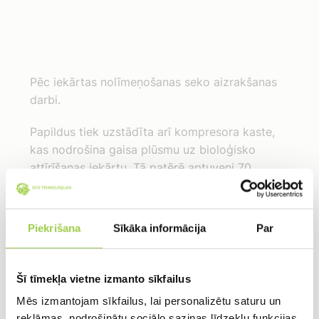
Pēc iekārtas nolīmeņošanas seko aizrakšanas
darbi.
Papildus tiek uzstādīta arī kompresora kaste,
kas nodrošina gaisa plūsmu uz bioloģisko
attīrīšanas iekārtu. Tā patērē aptuveni 70
kW/stundā un ir ļoti ekonomiska. Jārēķinās, ka
patēriņš vidēji mēnesī sastāda EUR 4.00
Piekrišana
Sīkāka informācija
Par
Šī tīmekļa vietne izmanto sīkfailus
Mēs izmantojam sīkfailus, lai personalizētu saturu un
reklāmas, nodrošinātu sociālo saziņas līdzekļu funkcijas