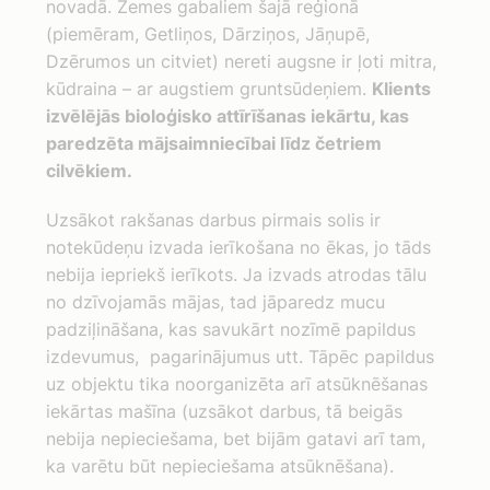
novadā. Zemes gabaliem šajā reģionā
(piemēram, Getliņos, Dārziņos, Jāņupē,
Dzērumos un citviet) nereti augsne ir ļoti mitra,
kūdraina – ar augstiem gruntsūdeņiem.
Klients
izvēlējās bioloģisko attīrīšanas iekārtu, kas
paredzēta mājsaimniecībai līdz četriem
cilvēkiem.
Uzsākot rakšanas darbus pirmais solis ir
notekūdeņu izvada ierīkošana no ēkas, jo tāds
nebija iepriekš ierīkots. Ja izvads atrodas tālu
no dzīvojamās mājas, tad jāparedz mucu
padziļināšana, kas savukārt nozīmē papildus
izdevumus, pagarinājumus utt. Tāpēc papildus
uz objektu tika noorganizēta arī atsūknēšanas
iekārtas mašīna (uzsākot darbus, tā beigās
nebija nepieciešama, bet bijām gatavi arī tam,
ka varētu būt nepieciešama atsūknēšana).