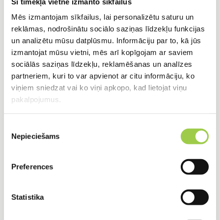
Šī tīmekļa vietne izmanto sīkfailus
Mēs izmantojam sīkfailus, lai personalizētu saturu un
4. Meliorācija un teritorijas
reklāmas, nodrošinātu sociālo saziņas līdzekļu funkcijas
labiekārtošana
un analizētu mūsu datplūsmu. Informāciju par to, kā jūs
izmantojat mūsu vietni, mēs arī kopīgojam ar saviem
Labi pārvaldīts zemes gabals ir gan videi
sociālās saziņas līdzekļu, reklamēšanas un analīzes
partneriem, kuri to var apvienot ar citu informāciju, ko
draudzīgs, gan estētiski pievilcīgs.
viņiem sniedzat vai ko viņi apkopo, kad lietojat viņu
Meliorācija. Optimāls augsnes mitruma
pakalpojumus.
līmenis palīdzēs uzturēt veselīgu vidi
Piekrišanas
jūsu teritorijā.
Nepieciešams
izvēle
Labiekārtošana. Zemes līdzināšanas
darbi un daudz kas cits –
Preferences
EcoTehnoloģijas.lv piedāvā pilnu
pakalpojumu klāstu jūsu īpašuma
Statistika
uzlabošanai.