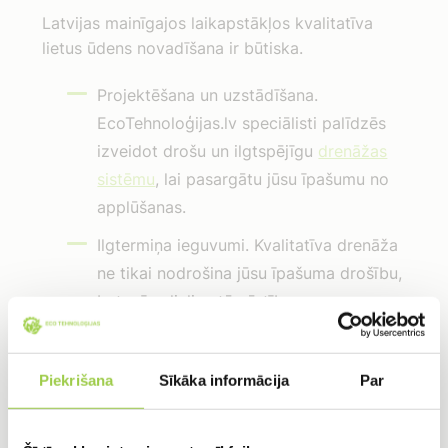
Latvijas mainīgajos laikapstākļos kvalitatīva
lietus ūdens novadīšana ir būtiska.
Projektēšana un uzstādīšana.
EcoTehnoloģijas.lv speciālisti palīdzēs
izveidot drošu un ilgtspējīgu
drenāžas
sistēmu
, lai pasargātu jūsu īpašumu no
applūšanas.
Ilgtermiņa ieguvumi. Kvalitatīva drenāža
ne tikai nodrošina jūsu īpašuma drošību,
bet arī palielina tā vērtību.
Papildus aicinām iepazīties ar informāciju mūsu
veidotajā rakstā “
Palielini sava īpašuma vērtību
– praktiski ieteikumi
”.
Piekrišana
Sīkāka informācija
Par