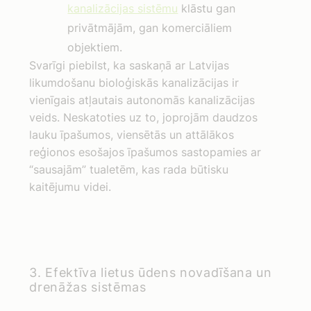
kanalizācijas sistēmu
klāstu gan
privātmājām, gan komerciāliem
objektiem.
Svarīgi piebilst, ka saskaņā ar Latvijas
likumdošanu bioloģiskās kanalizācijas ir
vienīgais atļautais autonomās kanalizācijas
veids. Neskatoties uz to, joprojām daudzos
lauku īpašumos, viensētās un attālākos
reģionos esošajos īpašumos sastopamies ar
“sausajām” tualetēm, kas rada būtisku
kaitējumu videi.
3. Efektīva lietus ūdens novadīšana un
drenāžas sistēmas