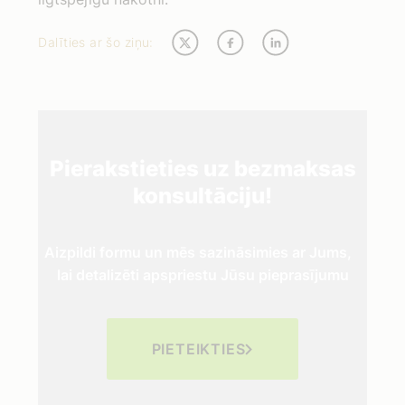
Dalīties ar šo ziņu:
Pierakstieties uz bezmaksas
konsultāciju!
Aizpildi formu un mēs sazināsimies ar Jums,
lai detalizēti apspriestu Jūsu pieprasījumu
PIETEIKTIES