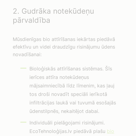
2. Gudrāka notekūdeņu
pārvaldība
Mūsdienīgas bio attīrīšanas iekārtas piedāvā
efektīvu un videi draudzīgu risinājumu ūdens
novadīšanai:
Bioloģiskās attīrīšanas sistēmas. Šīs
ierīces attīra notekūdeņus
mājsaimniecībā līdz līmenim, kas ļauj
tos droši novadīt speciāli ierīkotā
infiltrācijas laukā vai tuvumā esošajās
ūdenstilpnēs, nekaitējot dabai.
Individuāli pielāgojami risinājumi.
EcoTehnoloģijas.lv piedāvā plašu
bio