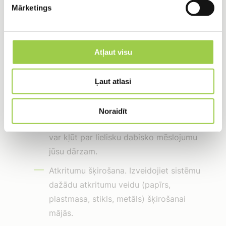
Mārketings
5. Atkritumu pārvaldība un
kompostēšana
Atļaut visu
Pareiza atkritumu pārvaldība ir būtisks solis
Ļaut atlasi
ceļā uz ilgtspējīgu dzīvesveidu.
Kompostēšana. Bioloģiskie atkritumi,
Noraidīt
piemēram, dārzeņu mizas un čaumalas,
var kļūt par lielisku dabisko mēslojumu
jūsu dārzam.
Atkritumu šķirošana. Izveidojiet sistēmu
dažādu atkritumu veidu (papīrs,
plastmasa, stikls, metāls) šķirošanai
mājās.