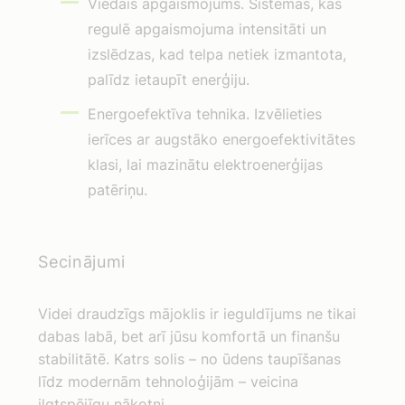
Viedais apgaismojums. Sistēmas, kas
regulē apgaismojuma intensitāti un
izslēdzas, kad telpa netiek izmantota,
palīdz ietaupīt enerģiju.
Energoefektīva tehnika. Izvēlieties
ierīces ar augstāko energoefektivitātes
klasi, lai mazinātu elektroenerģijas
patēriņu.
Secinājumi
Videi draudzīgs mājoklis ir ieguldījums ne tikai
dabas labā, bet arī jūsu komfortā un finanšu
stabilitātē. Katrs solis – no ūdens taupīšanas
līdz modernām tehnoloģijām – veicina
ilgtspējīgu nākotni.