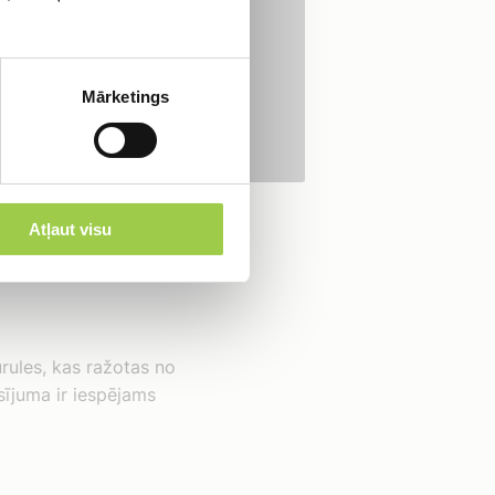
eņus.
sargājot pamatus un
Mārketings
Atļaut visu
ules, kas ražotas no
sījuma ir iespējams