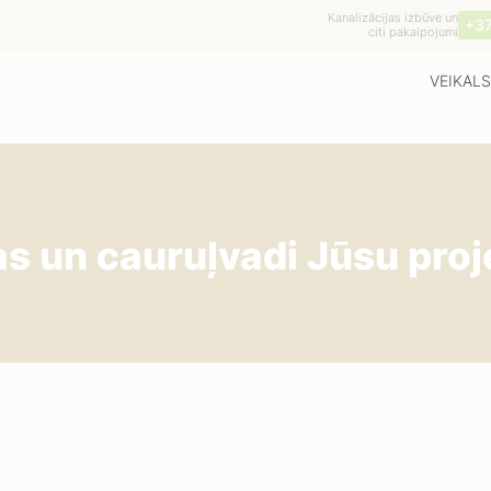
Kanalizācijas izbūve un
+3
citi pakalpojumi
VEIKALS
s un cauruļvadi Jūsu pro