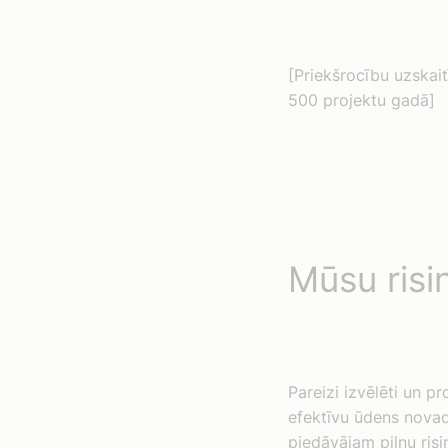
[Priekšrocību uzskait
500 projektu gadā]
Mūsu risin
Pareizi izvēlēti un pr
efektīvu ūdens nova
piedāvājam pilnu risi