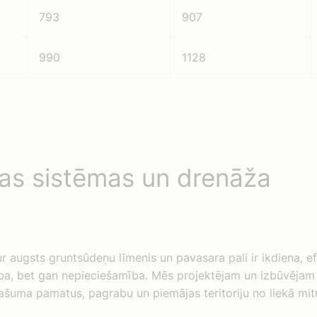
793
907
990
1128
jas sistēmas un drenāža
ur augsts gruntsūdeņu līmenis un pavasara pali ir ikdiena, e
a, bet gan nepieciešamība. Mēs projektējam un izbūvējam
pašuma pamatus, pagrabu un piemājas teritoriju no liekā mi