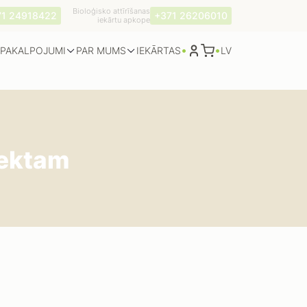
Bioloģisko attīrīšanas
71 24918422
+371 26206010
iekārtu apkope
•
•
PAKALPOJUMI
PAR MUMS
LV
IEKĀRTAS
jektam