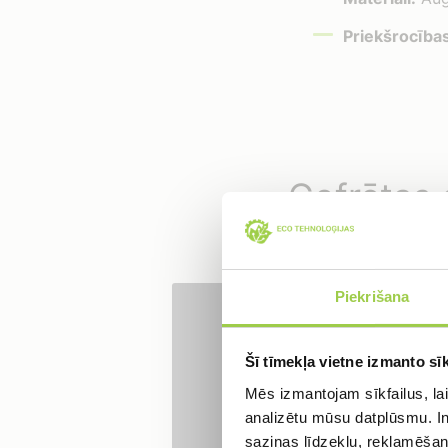
Priekšrocības
Gofrētas 
Piekrišana
Gofrētas caurules
ir
struktūra nodrošina g
Pieraks
sarežģītiem apstākļi
Šī tīmekļa vietne izmanto sīk
Mēs izmantojam sīkfailus, lai
analizētu mūsu datplūsmu. In
saziņas līdzekļu, reklamēšana