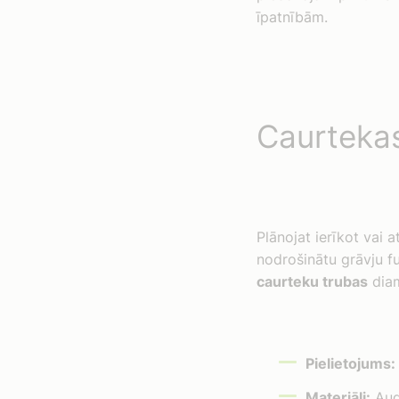
īpatnībām.
Caurtekas
Plānojat ierīkot vai 
nodrošinātu grāvju fu
caurteku trubas
diam
Pielietojums:
Materiāli:
Augs