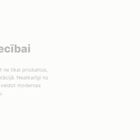
ecībai
 ne tikai produktus,
tācijā. Neatkarīgi no
 izveidot modernas
u.