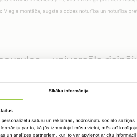
:
Viegla montāža, augsta slodzes noturība un noturība pret
caurules – universāls risinā
Sīkāka informācija
 mūsdienīgs un praksē pārbaudīts risinājums dažādu sistēmu
an elastību, gan izcilu mehānisko izturību, padarot tās ide
tieties uz bezmaksas konsu
em.
failus
 personalizētu saturu un reklāmas, nodrošinātu sociālo saziņas l
formāciju par to, kā jūs izmantojat mūsu vietni, mēs arī kopīgo
Aizpildi formu un mēs sazināsimies ar Jums,
s un analīzes partneriem, kuri to var apvienot ar citu informācij
lai detalizēti apspriestu Jūsu pieprasījumu