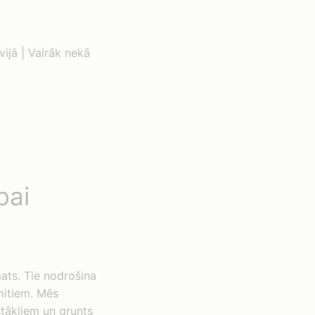
vijā | Vairāk nekā
bai
ats. Tie nodrošina
mitiem. Mēs
stākļiem un grunts