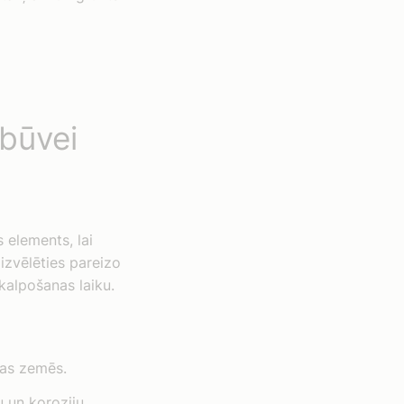
zbūvei
s elements, lai
izvēlēties pareizo
kalpošanas laiku.
bas zemēs.
u un koroziju.