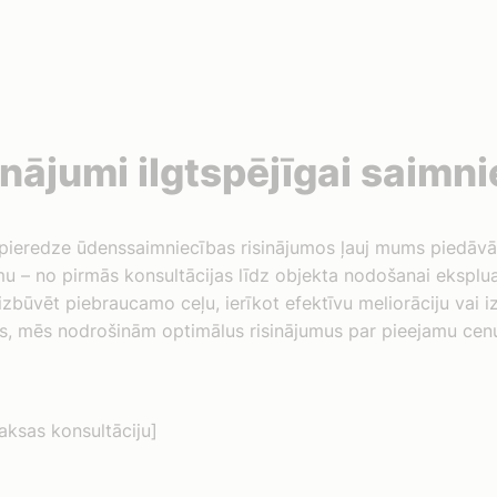
nājumi ilgtspējīgai saimni
pieredze ūdenssaimniecības risinājumos ļauj mums piedāvāt
mu – no pirmās konsultācijas līdz objekta nodošanai eksplua
izbūvēt piebraucamo ceļu, ierīkot efektīvu meliorāciju vai
as, mēs nodrošinām optimālus risinājumus par pieejamu cen
ksas konsultāciju]