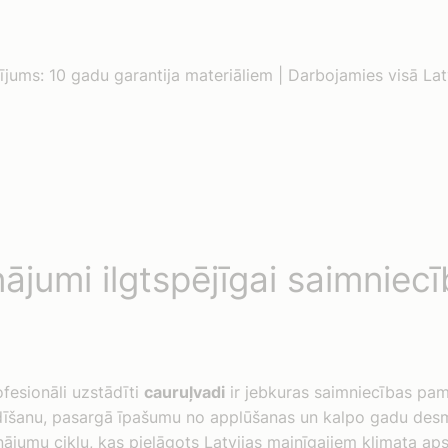
ījums: 10 gadu garantija materiāliem | Darbojamies visā Lat
ājumi ilgtspējīgai saimniecī
ofesionāli uzstādīti
cauruļvadi
ir jebkuras saimniecības pam
dīšanu, pasargā īpašumu no applūšanas un kalpo gadu des
nājumu ciklu, kas pielāgots Latvijas mainīgajiem klimata ap