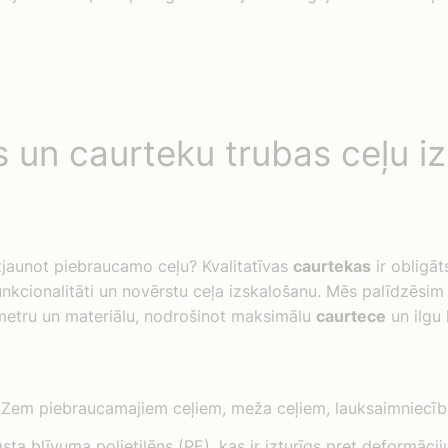
 un caurteku trubas ceļu i
atjaunot piebraucamo ceļu? Kvalitatīvas
caurtekas
ir obligāt
nkcionalitāti un novērstu ceļa izskalošanu. Mēs palīdzēsim 
etru un materiālu, nodrošinot maksimālu
caurtece
un ilgu 
Zem piebraucamajiem ceļiem, meža ceļiem, lauksaimniecī
ta blīvuma polietilēns (PE), kas ir izturīgs pret deformācij