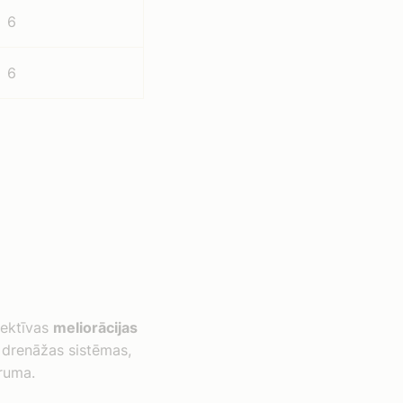
6
6
fektīvas
meliorācijas
 drenāžas sistēmas,
truma.