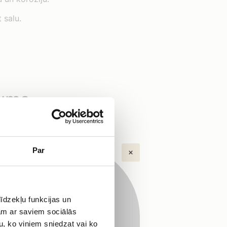
 salu.
jums
Par
 izbūvei. To rievotā
āli piemērotas
ltāciju!
īdzekļu funkcijas un
jam ar saviem sociālās
u, ko viņiem sniedzat vai ko