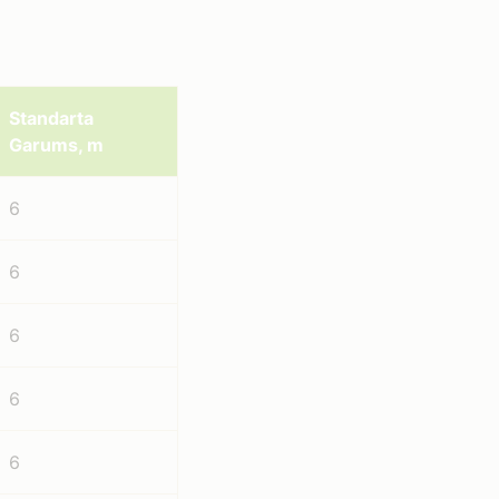
Standarta
Garums, m
6
6
6
6
6