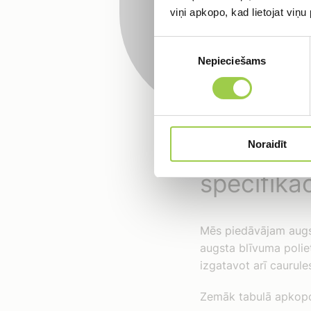
Lietusūdens u
viņi apkopo, kad lietojat viņ
Meliorācijas 
Piekrišanas
lauksaimniec
Nepieciešams
izvēle
Kabeļu aizsar
Noraidīt
PECOR QU
specifikāc
Mēs piedāvājam augs
augsta blīvuma poliet
izgatavot arī caurule
Zemāk tabulā apkopot