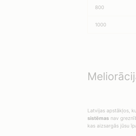
800
1000
Meliorāci
Latvijas apstākļos, k
sistēmas
nav greznīb
kas aizsargās jūsu ī