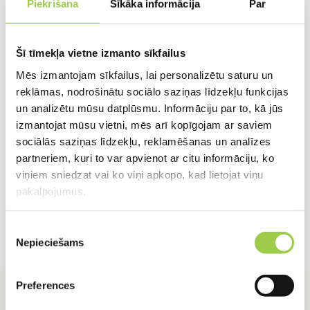
Piekrišana
Sīkāka informācija
Par
Ārējās kanalizācijas PVC
Iekšējās kanalizāci
Šī tīmekļa vietne izmanto sīkfailus
caurule SN8 /
caurule PP /
Mēs izmantojam sīkfailus, lai personalizētu saturu un
DN110/1000mm
DN32/1000mm bal
5,32
€
1,46
€
reklāmas, nodrošinātu sociālo saziņas līdzekļu funkcijas
un analizētu mūsu datplūsmu. Informāciju par to, kā jūs
IELIKT GROZĀ
IELIKT GROZĀ
izmantojat mūsu vietni, mēs arī kopīgojam ar saviem
sociālās saziņas līdzekļu, reklamēšanas un analīzes
partneriem, kuri to var apvienot ar citu informāciju, ko
viņiem sniedzat vai ko viņi apkopo, kad lietojat viņu
pakalpojumus.
Piekrišanas
Nepieciešams
izvēle
Preferences