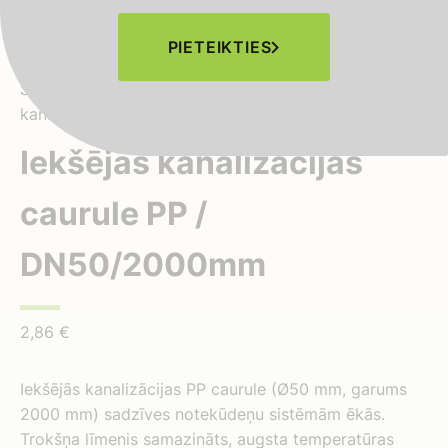
PIETEIKTIES
Sākums
-
Veikals
-
Kanalizācijas caurules
-
Iekšējās
kanalizācijas caurule PP / DN50/2000mm
Iekšējās kanalizācijas
caurule PP /
DN50/2000mm
2,86
€
Iekšējās kanalizācijas PP caurule (Ø50 mm, garums
2000 mm) sadzīves notekūdeņu sistēmām ēkās.
Trokšņa līmenis samazināts, augsta temperatūras