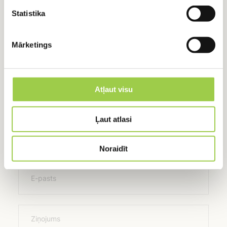
Statistika
Mārketings
RADUŠIES JAUTĀJUMI?
Sazinies ar mums
Atļaut visu
+371 24918422
+371 24918422
Ļaut atlasi
Vārds, Uzvārds
Noraidīt
E-pasts
Ziņojums