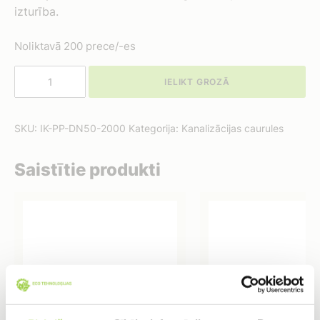
izturība.
Noliktavā 200 prece/-es
Iekšējās
IELIKT GROZĀ
kanalizācijas
caurule
PP
SKU:
IK-PP-DN50-2000
Kategorija:
Kanalizācijas caurules
/
DN50/2000mm
Saistītie produkti
daudzums