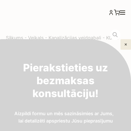
Sākums
-
Veikals
-
Kanalizācijas veidgabali
-
KGEA
BRANCH Ø160/Ø110/45° Atzars
KGEA BRANCH Ø160/
Pierakstieties uz
Ø110/45° Atzars
bezmaksas
konsultāciju!
6,39
€
KG sistēmas ārējās kanalizācijas atzars cauruļu
Aizpildi formu un mēs sazināsimies ar Jums,
sazarojumiem.
lai detalizēti apspriestu Jūsu pieprasījumu