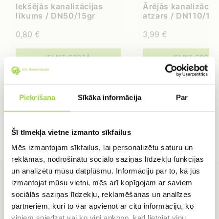
Iekšējās kanalizācijas
Ārējās kanalizācij
līkums / DN50/15gr
atzars / DN110/110
0,80
€
3,99
€
IELIKT GROZĀ
IELIKT GROZĀ
Piekrišana
Sīkāka informācija
Par
Šī tīmekļa vietne izmanto sīkfailus
Mēs izmantojam sīkfailus, lai personalizētu saturu un
reklāmas, nodrošinātu sociālo saziņas līdzekļu funkcijas
un analizētu mūsu datplūsmu. Informāciju par to, kā jūs
izmantojat mūsu vietni, mēs arī kopīgojam ar saviem
sociālās saziņas līdzekļu, reklamēšanas un analīzes
partneriem, kuri to var apvienot ar citu informāciju, ko
viņiem sniedzat vai ko viņi apkopo, kad lietojat viņu