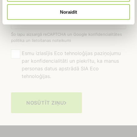
Noraidīt
Šo lapu aizsargā reCAPTCHA un Google konfidencialitātes
politika un lietošanas noteikumi
Esmu izlasījis Eco tehnoloģijas paziņojumu
par konfidencialitāti un piekrītu, ka manus
personas datus apstrādā SIA Eco
tehnoloģijas.
NOSŪTĪT ZIŅU