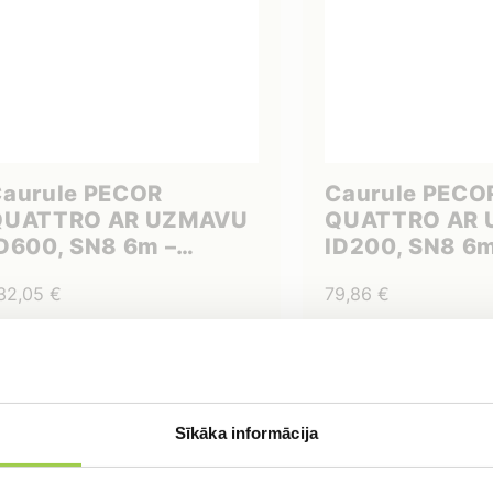
aurule PECOR
Caurule PECO
QUATTRO AR UZMAVU
QUATTRO AR
D600, SN8 6m –
ID200, SN8 6m
iegādes izmaksas uz
piegādes izm
32,05
€
79,86
€
eikalu vai objektu
veikalu vai ob
tsevišķi
atsevišķi
IELIKT GROZĀ
IELIKT G
Sīkāka informācija