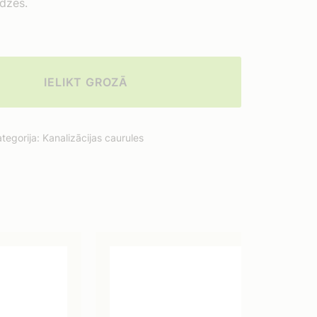
odzes.
IELIKT GROZĀ
tegorija:
Kanalizācijas caurules