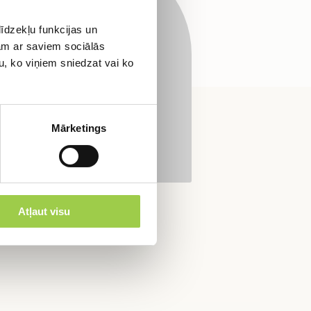
ltāciju!
īdzekļu funkcijas un
jam ar saviem sociālās
u, ko viņiem sniedzat vai ko
Mārketings
Atļaut visu