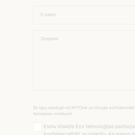
E-pasts
Ziņojums
Šo lapu aizsargā reCAPTCHA un Google konfidencialitā
lietošanas noteikumi
Esmu izlasījis Eco tehnoloģijas paziņoj
konfidencialitāti un piekrītu, ka manus