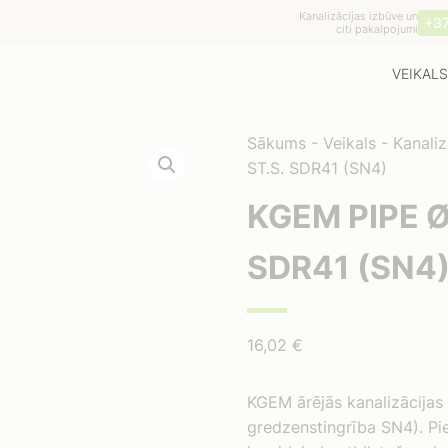
Kanalizācijas izbūve un
+3
citi pakalpojumi
VEIKALS
Sākums
-
Veikals
-
Kanaliz
ST.S. SDR41 (SN4)
KGEM PIPE Ø
SDR41 (SN4
16,02
€
KGEM ārējās kanalizācija
gredzenstingrība SN4). Pi