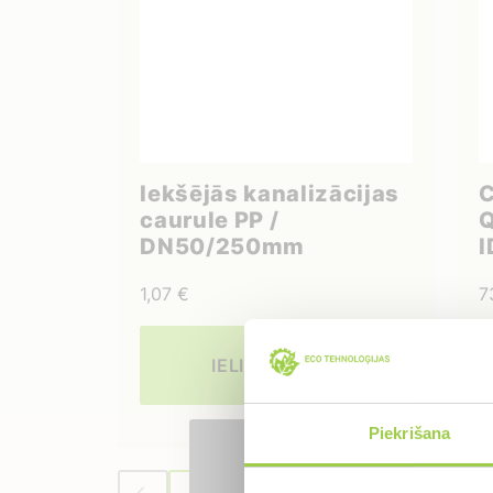
Iekšējās kanalizācijas
C
caurule PP /
DN50/250mm
I
p
1,07
€
7
v
a
IELIKT GROZĀ
Piekrišana