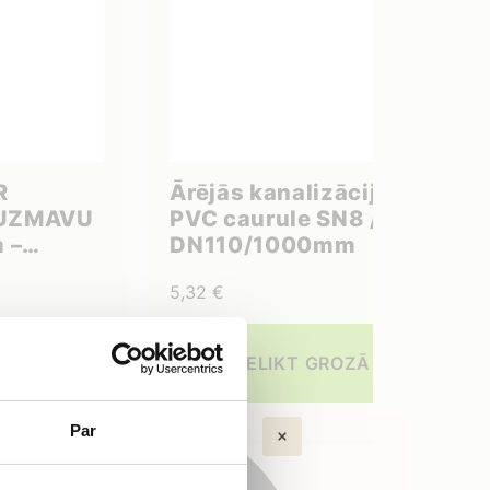
R
Ārējās kanalizācijas
 UZMAVU
PVC caurule SN8 /
 –
DN110/1000mm
aksas uz
5,32
€
jektu
ROZĀ
IELIKT GROZĀ
Par