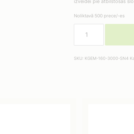
izveidei pie atbilstošas sl
Noliktavā 500 prece/-es
KGEM
PIPE
Ø160/3000
ST.S.
SDR41
SKU:
KGEM-160-3000-SN4
Ka
(SN4)
daudzums