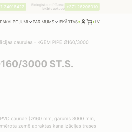
Bioloģisko attīrīšanas
71 24918422
+371 26206010
iekārtu apkope
•
•
PAKALPOJUMI
PAR MUMS
LV
IEKĀRTAS
ācijas caurules
-
KGEM PIPE Ø160/3000
160/3000 ST.S.
)
s PVC caurule (Ø160 mm, garums 3000 mm,
emērota zemē apraktas kanalizācijas trases