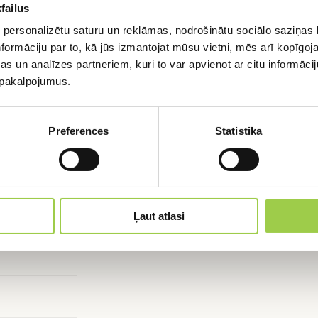
tieties uz bezmaksas konsu
failus
 personalizētu saturu un reklāmas, nodrošinātu sociālo saziņas l
formāciju par to, kā jūs izmantojat mūsu vietni, mēs arī kopīgo
Aizpildi formu un mēs sazināsimies ar Jums,
s un analīzes partneriem, kuri to var apvienot ar citu informācij
lai detalizēti apspriestu Jūsu pieprasījumu
u pakalpojumus.
PIETEIKTIES
Preferences
Statistika
Ļaut atlasi