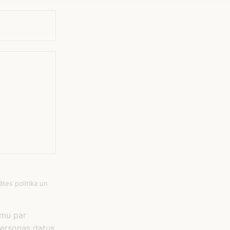
tes politika un
umu par
 personas datus