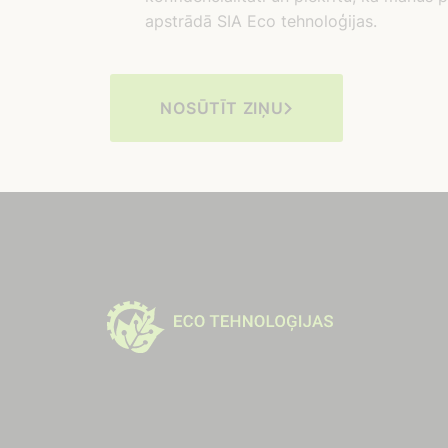
apstrādā SIA Eco tehnoloģijas.
NOSŪTĪT ZIŅU