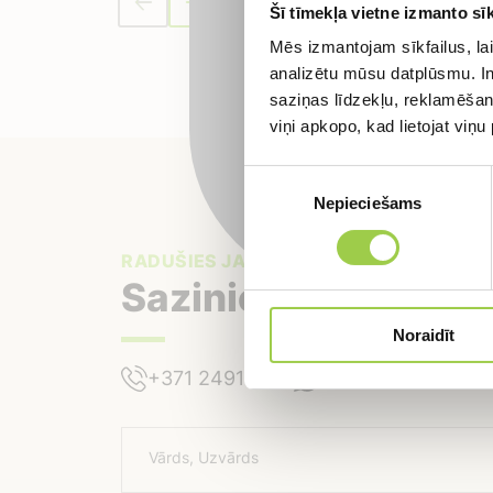
Pieraks
Šī tīmekļa vietne izmanto sīk
Mēs izmantojam sīkfailus, lai
analizētu mūsu datplūsmu. In
saziņas līdzekļu, reklamēšana
viņi apkopo, kad lietojat viņ
Piekrišanas
Nepieciešams
izvēle
RADUŠIES JAUTĀJUMI?
Sazinies ar mums
Noraidīt
+371 24918422
+371 24918422
Vārds, Uzvārds