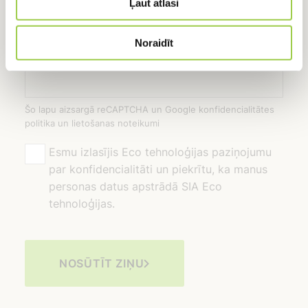
Ļaut atlasi
Noraidīt
Šo lapu aizsargā reCAPTCHA un Google konfidencialitātes
politika un lietošanas noteikumi
Esmu izlasījis Eco tehnoloģijas paziņojumu
par konfidencialitāti un piekrītu, ka manus
personas datus apstrādā SIA Eco
tehnoloģijas.
NOSŪTĪT ZIŅU