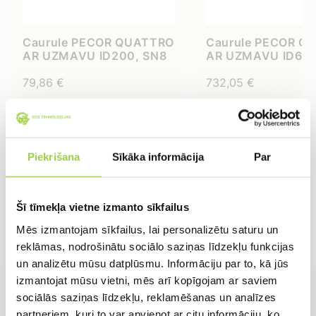
Caurule PECOR QUATTRO
Caurule PECOR Q
AR UZMAVU ID200, SN8
AR UZMAVU ID600
6m – piegādes izmaksas
6m – piegādes izm
uz veikalu vai objektu
79,86
€
uz veikalu vai obje
732,05
€
atsevišķi
atsevišķi
IELIKT GROZĀ
IELIKT GROZĀ
Piekrišana
Sīkāka informācija
Par
Šī tīmekļa vietne izmanto sīkfailus
Mēs izmantojam sīkfailus, lai personalizētu saturu un
reklāmas, nodrošinātu sociālo saziņas līdzekļu funkcijas
un analizētu mūsu datplūsmu. Informāciju par to, kā jūs
izmantojat mūsu vietni, mēs arī kopīgojam ar saviem
sociālās saziņas līdzekļu, reklamēšanas un analīzes
partneriem, kuri to var apvienot ar citu informāciju, ko