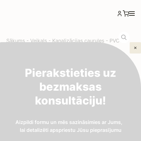
Sākums
-
Veikals
-
Kanalizācijas caurules
-
PVC
caurule 110×3,4 SN8; 3m Wavin
PVC caurule 110×3,4
Pierakstieties uz
SN8; 3m Wavin
bezmaksas
konsultāciju!
26,00
€
Wavin ārējās kanalizācijas PVC caurule (Ø110 mm,
Aizpildi formu un mēs sazināsimies ar Jums,
garums 3 m, klase T8). Piemērota zemē apraktās
lai detalizēti apspriestu Jūsu pieprasījumu
kanalizācijas trases izveidei.