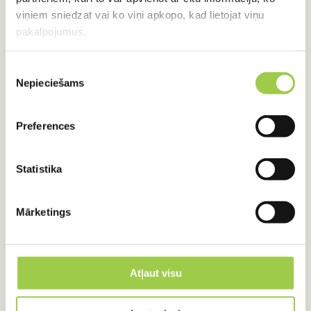
viņiem sniedzat vai ko viņi apkopo, kad lietojat viņu
pakalpojumus.
RADUŠIES JAUTĀJUMI?
Piekrišanas
Sazinies ar mums
Nepieciešams
izvēle
Preferences
+371 24918422
+371 24918422
Statistika
Vārds, Uzvārds
Mārketings
E-pasts
Atļaut visu
Ziņojums