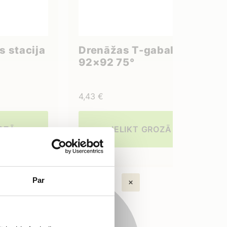
 stacija
Drenāžas T-gabals
92×92 75°
4,43
€
ROZĀ
IELIKT GROZĀ
Par
ltāciju!