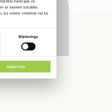
īdzekļu funkcijas un
jam ar saviem sociālās
u, ko viņiem sniedzat vai ko
Mārketings
Atļaut visu