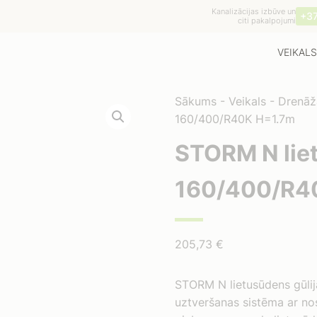
Kanalizācijas izbūve un
+3
citi pakalpojumi
VEIKALS
Sākums
-
Veikals
-
Drenāž
160/400/R40K H=1.7m
STORM N liet
160/400/R4
205,73
€
STORM N lietusūdens gūlija
uztveršanas sistēma ar no