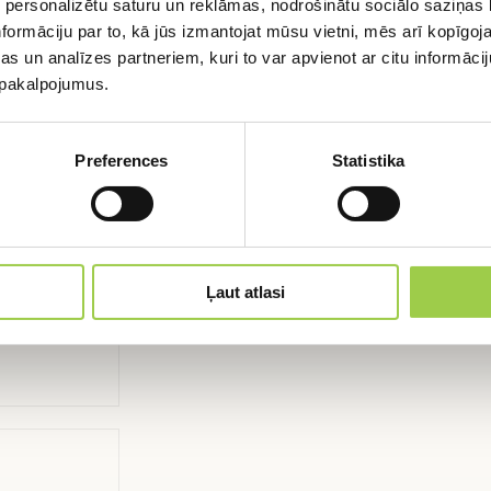
 personalizētu saturu un reklāmas, nodrošinātu sociālo saziņas l
formāciju par to, kā jūs izmantojat mūsu vietni, mēs arī kopīgo
Aizpildi formu un mēs sazināsimies ar Jums,
s un analīzes partneriem, kuri to var apvienot ar citu informācij
lai detalizēti apspriestu Jūsu pieprasījumu
u pakalpojumus.
PIETEIKTIES
Preferences
Statistika
Ļaut atlasi