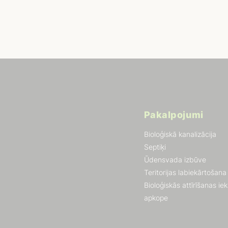
Pakalpojumi
Bioloģiskā kanalizācija
Septiķi
Ūdensvada izbūve
Teritorijas labiekārtošana
Bioloģiskās attīrīšanas ie
apkope