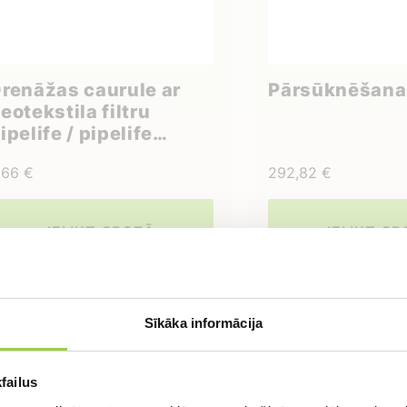
renāžas caurule ar
Pārsūknēšanas
eotekstila filtru
ipelife / pipelife
80mm
,66
€
292,82
€
IELIKT GROZĀ
IELIKT G
Sīkāka informācija
tieties uz bezmaksas konsu
failus