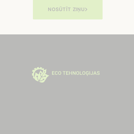
NOSŪTĪT ZIŅU