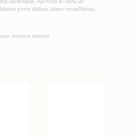
ens savākšanai. Aprīkota ar restu un
sēšanos pirms tālākas ūdens novadīšanas.
orija:
Drenāžas sistēmas