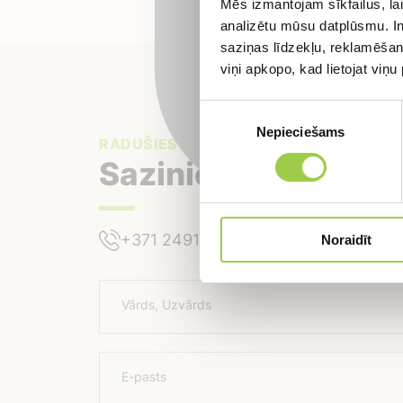
Mēs izmantojam sīkfailus, lai
analizētu mūsu datplūsmu. In
saziņas līdzekļu, reklamēšana
viņi apkopo, kad lietojat viņ
Piekrišanas
Nepieciešams
izvēle
RADUŠIES JAUTĀJUMI?
Sazinies ar mums
+371 24918422
+371 24918422
Noraidīt
Vārds, Uzvārds
E-pasts