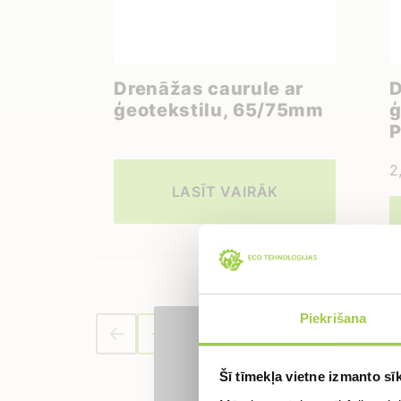
Drenāžas caurule ar
D
ģeotekstilu, 65/75mm
ģ
P
2
LASĪT VAIRĀK
Piekrišana
Pieraks
Šī tīmekļa vietne izmanto sīk