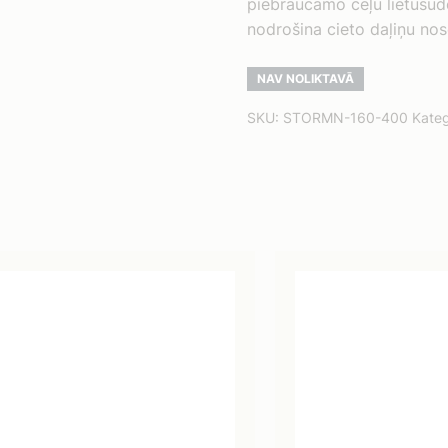
piebraucamo ceļu lietusūd
nodrošina cieto daļiņu no
NAV NOLIKTAVĀ
SKU:
STORMN-160-400
Kateg