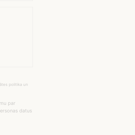
tes politika un
umu par
 personas datus