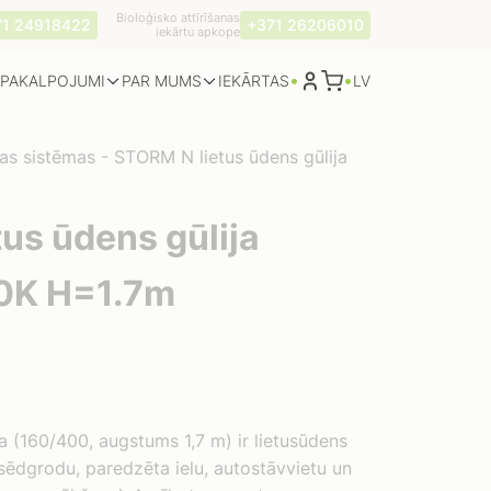
Bioloģisko attīrīšanas
71 24918422
+371 26206010
iekārtu apkope
•
•
PAKALPOJUMI
PAR MUMS
LV
IEKĀRTAS
as sistēmas
-
STORM N lietus ūdens gūlija
us ūdens gūlija
0K H=1.7m
 (160/400, augstums 1,7 m) ir lietusūdens
sēdgrodu, paredzēta ielu, autostāvvietu un