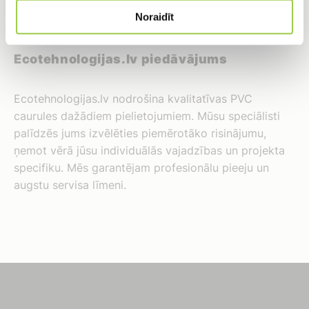
Pārsūknēšanas staciju izbūve.
Noraidīt
Ecotehnologijas.lv piedāvājums
Ecotehnologijas.lv nodrošina kvalitatīvas PVC
caurules dažādiem pielietojumiem. Mūsu speciālisti
palīdzēs jums izvēlēties piemērotāko risinājumu,
ņemot vērā jūsu individuālās vajadzības un projekta
specifiku. Mēs garantējam profesionālu pieeju un
augstu servisa līmeni.