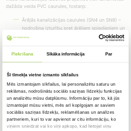
dažāda veida PVC caurules, tostarp:
Ārējās kanalizācijas caurules (SN4 un SN8) –
nodrošina izturību pret ārējiem spiedieniem un
ir piemērotas lietusūdeņu un notekūdeņu
novadīšanai.
Piekrišana
Sīkāka informācija
Par
Iekšējās kanalizācijas caurules – pieejamas
dažādos diametros (no 20 mm līdz 500 mm),
lai atbilstu dažādām vajadzībām privātmājās
Šī tīmekļa vietne izmanto sīkfailus
un rūpnieciskajos objektos.
Mēs izmantojam sīkfailus, lai personalizētu saturu un
Drenāžas caurules – izmanto gruntsūdeņu
reklāmas, nodrošinātu sociālo saziņas līdzekļu funkcijas
un analizētu mūsu datplūsmu. Informāciju par to, kā jūs
novadīšanai un meliorācijas sistēmās.
izmantojat mūsu vietni, mēs arī kopīgojam ar saviem
Caurtekas – izmanto ceļu un citu
sociālās saziņas līdzekļu, reklamēšanas un analīzes
infrastruktūras objektu izbūvē.
partneriem, kuri to var apvienot ar citu informāciju, ko
viņiem sniedzat vai ko viņi apkopo, kad lietojat viņu
Ūdensvada caurules – izmanto ūdens padeves