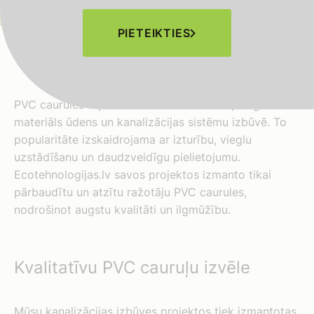
PIETEIKTIES
PVC caurules ir plaši izmantots un daudzpusīgs
materiāls ūdens un kanalizācijas sistēmu izbūvē. To
popularitāte izskaidrojama ar izturību, vieglu
uzstādīšanu un daudzveidīgu pielietojumu.
Ecotehnologijas.lv savos projektos izmanto tikai
pārbaudītu un atzītu ražotāju PVC caurules,
nodrošinot augstu kvalitāti un ilgmūžību.
Kvalitatīvu PVC cauruļu izvēle
Mūsu kanalizācijas izbūves projektos tiek izmantotas