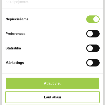
pakalpojumus.
nodrošināšanai.
Piekrišanas
Nepieciešams
izvēle
PVC cauruļu pielietojums
Preferences
PVC caurules izmanto daudzās jomās, tostarp:
Statistika
Kanalizācijas sistēmas: gan ārējās, gan
iekšējās.
Mārketings
Lietus ūdens savākšanas un novadīšanas
sistēmas.
Meliorācijas un drenāžas sistēmas.
Atļaut visu
Urbumu izbūve.
Ļaut atlasi
Ūdens apgādes sistēmas.