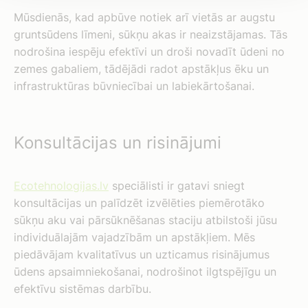
Mūsdienās, kad apbūve notiek arī vietās ar augstu
gruntsūdens līmeni, sūkņu akas ir neaizstājamas. Tās
nodrošina iespēju efektīvi un droši novadīt ūdeni no
zemes gabaliem, tādējādi radot apstākļus ēku un
infrastruktūras būvniecībai un labiekārtošanai.
Konsultācijas un risinājumi
Ecotehnologijas.lv
speciālisti ir gatavi sniegt
konsultācijas un palīdzēt izvēlēties piemērotāko
sūkņu aku vai pārsūknēšanas staciju atbilstoši jūsu
individuālajām vajadzībām un apstākļiem. Mēs
piedāvājam kvalitatīvus un uzticamus risinājumus
ūdens apsaimniekošanai, nodrošinot ilgtspējīgu un
efektīvu sistēmas darbību.