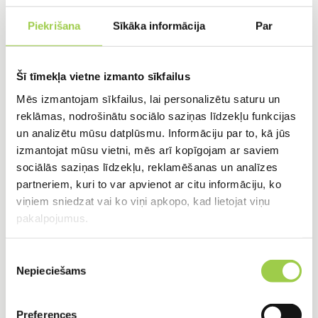
Piekrišana
Sīkāka informācija
Par
Sūkņu akas pielietojums
Šī tīmekļa vietne izmanto sīkfailus
Mēs izmantojam sīkfailus, lai personalizētu saturu un
Sūkņakatavām jeb pārsūknēšanas stacijām ir būtiska
reklāmas, nodrošinātu sociālo saziņas līdzekļu funkcijas
loma dažādās jomās, tostarp:
un analizētu mūsu datplūsmu. Informāciju par to, kā jūs
izmantojat mūsu vietni, mēs arī kopīgojam ar saviem
Bioloģiskās kanalizācijas izbūve:
sociālās saziņas līdzekļu, reklamēšanas un analīzes
Pārsūknēšanas stacijas nodrošina bioloģisko
partneriem, kuri to var apvienot ar citu informāciju, ko
viņiem sniedzat vai ko viņi apkopo, kad lietojat viņu
attīrīšanas sistēmu un ilfiltrācijas lauku
pakalpojumus.
darbību augstu gruntsūdeņu apstākļos.
notekūdeņu pārvietošanu uz attīrīšanas
Piekrišanas
iekārtām vai infiltrācijas laukiem.
Nepieciešams
izvēle
Septiķu izbūve:
Pārsūknēšanas stacijas palīdz
novadīt attīrītos notekūdeņus tālāk no
Preferences