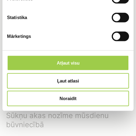
septiķa, it īpaši, ja augsne ir mālaina.
Lietus ūdens novadīšana:
Pārsūknēšanas
Statistika
stacijas ir noderīgas, ja lietus ūdens nav
iespējams novadīt pašteces ceļā.
Mārketings
Drenāžas izbūve:
Pārsūknēšanas stacijas
nodrošina gruntsūdeņu novadīšanu uz
drenāžas sistēmām.
Atļaut visu
Sāls filtru ūdens novadīšana:
Pārsūknēšanas
Ļaut atlasi
stacijas palīdz novadīt sāls filtru ūdeni uz
atbilstošu vietu.
Noraidīt
Sūkņu akas nozīme mūsdienu
būvniecībā