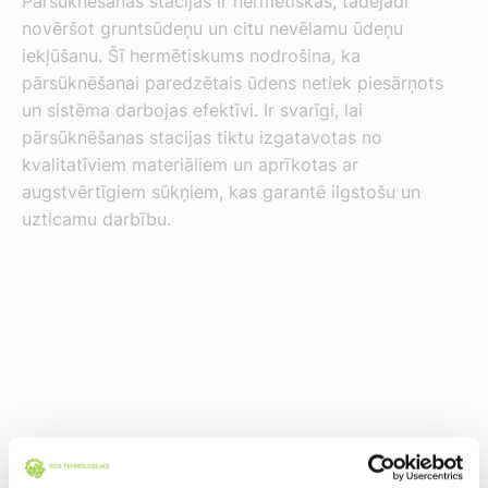
Pārsūknēšanas stacijas ir hermētiskas, tādējādi
novēršot gruntsūdeņu un citu nevēlamu ūdeņu
iekļūšanu. Šī hermētiskums nodrošina, ka
pārsūknēšanai paredzētais ūdens netiek piesārņots
un sistēma darbojas efektīvi. Ir svarīgi, lai
pārsūknēšanas stacijas tiktu izgatavotas no
kvalitatīviem materiāliem un aprīkotas ar
augstvērtīgiem sūkņiem, kas garantē ilgstošu un
uzticamu darbību.