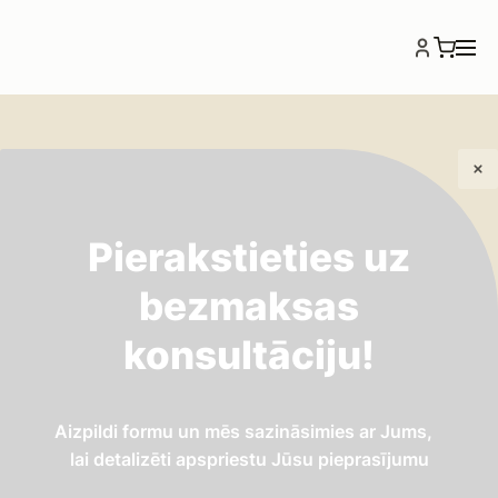
Pierakstieties uz
Sūkņu aka jeb pārsūknēšanas
bezmaksas
stacija
konsultāciju!
Aizpildi formu un mēs sazināsimies ar Jums,
lai detalizēti apspriestu Jūsu pieprasījumu