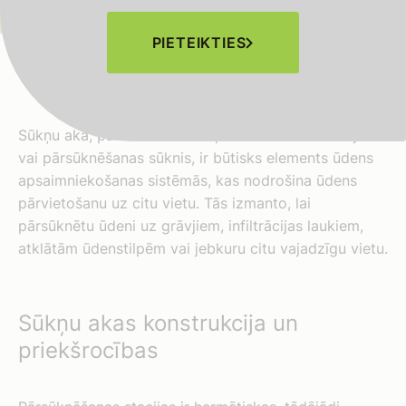
PIETEIKTIES
Sūkņu aka, pazīstama arī kā pārsūknēšanas stacija
vai pārsūknēšanas sūknis, ir būtisks elements ūdens
apsaimniekošanas sistēmās, kas nodrošina ūdens
pārvietošanu uz citu vietu. Tās izmanto, lai
pārsūknētu ūdeni uz grāvjiem, infiltrācijas laukiem,
atklātām ūdenstilpēm vai jebkuru citu vajadzīgu vietu.
Sūkņu akas konstrukcija un
priekšrocības