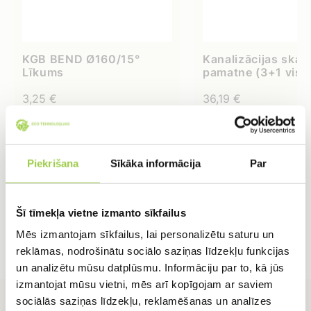
KGB BEND Ø160/15°
Kanalizācijas skat
Līkums
pamatne (3+1 vist
kaja)400 160
3,25
€
36,19
€
IELIKT GROZĀ
IELIKT GROZĀ
Piekrišana
Sīkāka informācija
Par
Šī tīmekļa vietne izmanto sīkfailus
Mēs izmantojam sīkfailus, lai personalizētu saturu un
reklāmas, nodrošinātu sociālo saziņas līdzekļu funkcijas
un analizētu mūsu datplūsmu. Informāciju par to, kā jūs
izmantojat mūsu vietni, mēs arī kopīgojam ar saviem
sociālās saziņas līdzekļu, reklamēšanas un analīzes