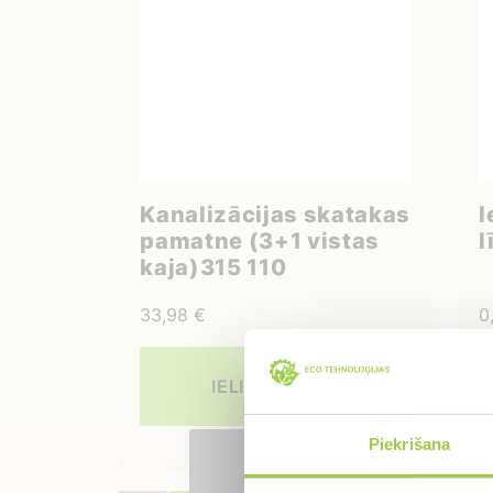
Kanalizācijas skatakas
I
pamatne (3+1 vistas
l
kaja)315 110
33,98
€
0
IELIKT GROZĀ
Piekrišana