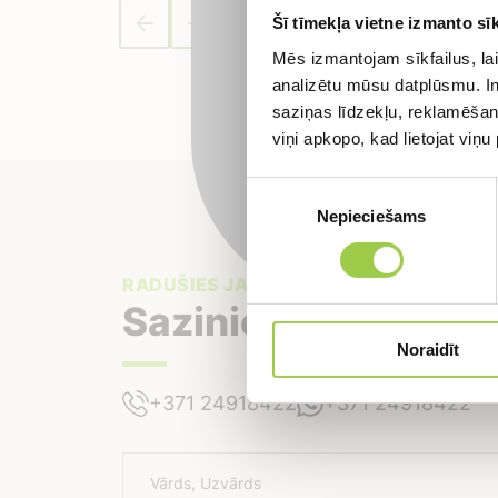
Pieraks
Šī tīmekļa vietne izmanto sīk
Mēs izmantojam sīkfailus, lai
analizētu mūsu datplūsmu. In
saziņas līdzekļu, reklamēšana
viņi apkopo, kad lietojat viņ
Piekrišanas
Nepieciešams
izvēle
RADUŠIES JAUTĀJUMI?
Sazinies ar mums
Noraidīt
+371 24918422
+371 24918422
Vārds, Uzvārds