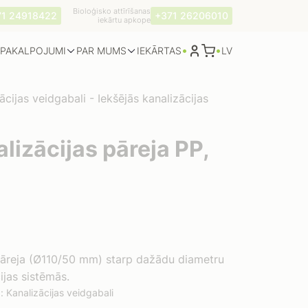
Bioloģisko attīrīšanas
71 24918422
+371 26206010
iekārtu apkope
•
•
PAKALPOJUMI
PAR MUMS
LV
IEKĀRTAS
ācijas veidgabali
-
Iekšējās kanalizācijas
lizācijas pāreja PP,
 pāreja (Ø110/50 mm) starp dažādu diametru
ijas sistēmās.
a:
Kanalizācijas veidgabali