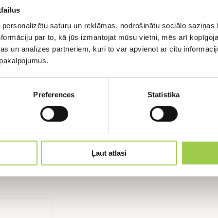
tieties uz bezmaksas konsu
failus
 personalizētu saturu un reklāmas, nodrošinātu sociālo saziņas l
formāciju par to, kā jūs izmantojat mūsu vietni, mēs arī kopīgo
Aizpildi formu un mēs sazināsimies ar Jums,
s un analīzes partneriem, kuri to var apvienot ar citu informācij
lai detalizēti apspriestu Jūsu pieprasījumu
u pakalpojumus.
PIETEIKTIES
Preferences
Statistika
Ļaut atlasi