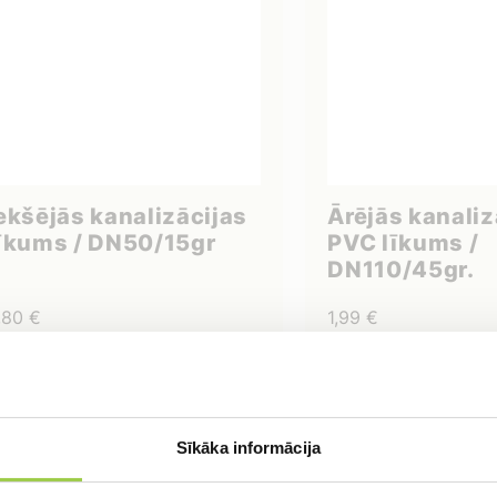
ekšējās kanalizācijas
Ārējās kanaliz
īkums / DN50/15gr
PVC līkums /
DN110/45gr.
,80
€
1,99
€
IELIKT GROZĀ
IELIKT G
Sīkāka informācija