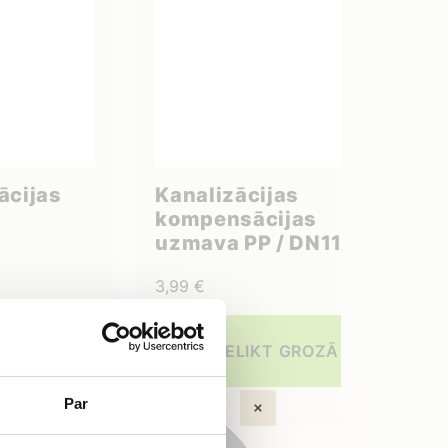
ācijas
Kanalizācijas
kompensācijas
uzmava PP / DN110
3,99
€
ROZĀ
IELIKT GROZĀ
Par