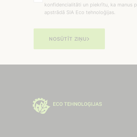
konfidencialitāti un piekrītu, ka manus
apstrādā SIA Eco tehnoloģijas.
NOSŪTĪT ZIŅU