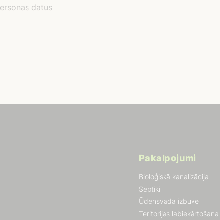
 personas datus
Pakalpojumi
Bioloģiskā kanalizācija
Septiķi
Ūdensvada izbūve
Teritorijas labiekārtošana