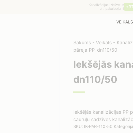
Kanalizācijas izbūve un
+3
citi pakalpojumi
VEIKALS
Sākums
-
Veikals
-
Kanaliz
pāreja PP, dn110/50
Iekšējās kana
dn110/50
Iekšējās kanalizācijas PP
cauruļu sadzīves kanalizāc
SKU:
IK-PAR-110-50
Kategorij