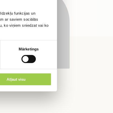
ltāciju!
īdzekļu funkcijas un
jam ar saviem sociālās
u, ko viņiem sniedzat vai ko
Mārketings
Atļaut visu