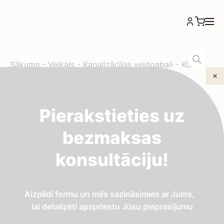
Sākums
-
Veikals
-
Kanalizācijas veidgabali
-
KGU
SLEEVE SOCKET Ø160 remontuzmava
KGU SLEEVE SOCKET
Pierakstieties uz
Ø160 remontuzmava
bezmaksas
konsultāciju!
3,91
€
KG sistēmas ārējās kanalizācijas remontuzmava
Aizpildi formu un mēs sazināsimies ar Jums,
(Ø160 mm) cauruļu savienojumiem un trases
lai detalizēti apspriestu Jūsu pieprasījumu
remontam bez galu papildu apstrādes.