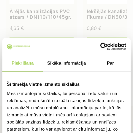
Ārējās kanalizācijas PVC
Iekšējās kanalizāci
atzars / DN110/110/45gr.
līkums / DN50/30
4,65
€
0,80
€
IELIKT GROZĀ
IELIKT GROZĀ
Piekrišana
Sīkāka informācija
Par
Šī tīmekļa vietne izmanto sīkfailus
Mēs izmantojam sīkfailus, lai personalizētu saturu un
reklāmas, nodrošinātu sociālo saziņas līdzekļu funkcijas
un analizētu mūsu datplūsmu. Informāciju par to, kā jūs
izmantojat mūsu vietni, mēs arī kopīgojam ar saviem
sociālās saziņas līdzekļu, reklamēšanas un analīzes
partneriem, kuri to var apvienot ar citu informāciju, ko