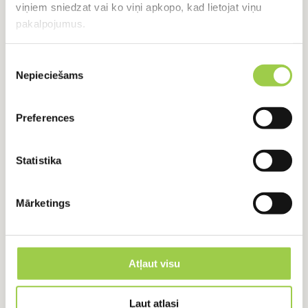
viņiem sniedzat vai ko viņi apkopo, kad lietojat viņu
pakalpojumus.
RADUŠIES JAUTĀJUMI?
Piekrišanas
Sazinies ar mums
Nepieciešams
izvēle
+371 24918422
+371 24918422
Preferences
Statistika
Vārds, Uzvārds
Mārketings
E-pasts
Atļaut visu
Ziņojums
Ļaut atlasi