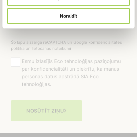
Noraidīt
Šo lapu aizsargā reCAPTCHA un Google konfidencialitātes
politika un lietošanas noteikumi
Esmu izlasījis Eco tehnoloģijas paziņojumu
par konfidencialitāti un piekrītu, ka manus
personas datus apstrādā SIA Eco
tehnoloģijas.
NOSŪTĪT ZIŅU