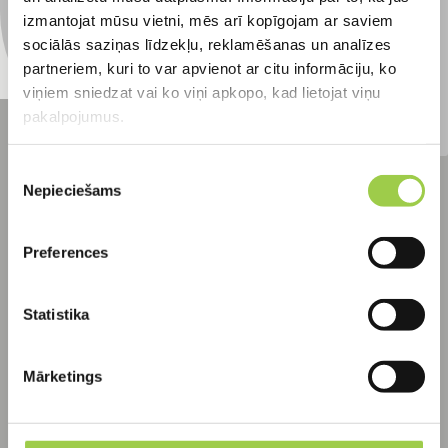
izmantojat mūsu vietni, mēs arī kopīgojam ar saviem
sociālās saziņas līdzekļu, reklamēšanas un analīzes
PIETEIKTIES
partneriem, kuri to var apvienot ar citu informāciju, ko
viņiem sniedzat vai ko viņi apkopo, kad lietojat viņu
pakalpojumus.
Piekrišanas
Nepieciešams
izvēle
Pakalpojumi
Preferences
Bioloģiskā kanalizācija
Septiķi
Statistika
Ūdensvada izbūve
Teritorijas labiekārtošana
Mārketings
Bioloģiskās attīrīšanas iekārtas
apkope
Lapas karte