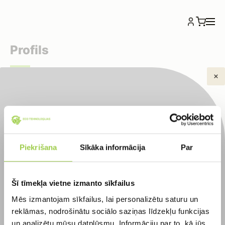
Profils
Pierakstieties uz
Aizmirsāt paroli? Lūdzu ievadiet savu lietotājvārdu
vai epasta adresi. Nosūtīsim Jums uz e-pastu saiti
bezmaksas
paroles atgūšanai.
Piekrišana
Sīkāka informācija
Par
konsultāciju!
Obligāts
Lietotājvārds vai e-pasts
*
Šī tīmekļa vietne izmanto sīkfailus
Aizpildi formu un mēs sazināsimies ar Jums,
Mēs izmantojam sīkfailus, lai personalizētu saturu un
lai detalizēti apspriestu Jūsu pieprasījumu
reklāmas, nodrošinātu sociālo saziņas līdzekļu funkcijas
ATJAUNOT PAROLI
un analizētu mūsu datplūsmu. Informāciju par to, kā jūs