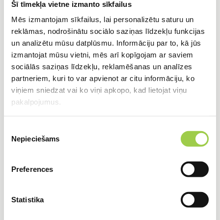
Šī tīmekļa vietne izmanto sīkfailus
Mēs izmantojam sīkfailus, lai personalizētu saturu un
Notekcaurules (PVC SN8 vai SN4)
reklāmas, nodrošinātu sociālo saziņas līdzekļu funkcijas
un analizētu mūsu datplūsmu. Informāciju par to, kā jūs
Drenāžas caurules
ar kokosa vai ģeotekstila
izmantojat mūsu vietni, mēs arī kopīgojam ar saviem
filtru
sociālās saziņas līdzekļu, reklamēšanas un analīzes
Drenāžas kanāli
partneriem, kuri to var apvienot ar citu informāciju, ko
viņiem sniedzat vai ko viņi apkopo, kad lietojat viņu
pakalpojumus.
2. Pazemes drenāžas sistēmas
Piekrišanas
Nepieciešams
izvēle
Pazemes drenāžas sistēmas savāc un novada
gruntsūdeņus, kas var radīt problēmas ēku
Preferences
pamatiem, pagrabiem un citām konstrukcijām. Tās ir
efektīvas arī augsnes mitruma regulēšanā. Pazemes
drenāžas sistēmas var ietvert
drenāžas akas
, kas
Statistika
kalpo kā savākšanas punkti un atvieglo sistēmas