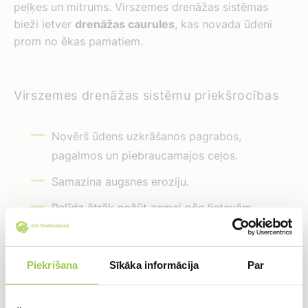
peļķes un mitrums. Virszemes drenāžas sistēmas
bieži ietver
drenāžas caurules
, kas novada ūdeni
prom no ēkas pamatiem.
Virszemes drenāžas sistēmu priekšrocības
Novērš ūdens uzkrāšanos pagrabos,
pagalmos un piebraucamajos ceļos.
Samazina augsnes eroziju.
Palīdz ātrāk nožūt zemei pēc lietavām.
Uzlabo piebraucamo ceļu kvalitāti.
Piekrišana
Sīkāka informācija
Par
Virszemes drenāžas sistēmu galvenās
sastāvdaļas