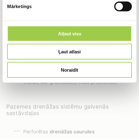
apkopi. Smagākos gadījumos var būt nepieciešams
Mārketings
drenāžas sūknis
, lai nodrošinātu ūdens novadīšanu.
Pazemes drenāžas sistēmas ir īpaši
Atļaut visu
noderīgas
Ļaut atlasi
Vietās ar augstu gruntsūdens līmeni.
Noraidīt
Slikti drenētās augsnēs.
Vietās, kur gruntsūdeņi rada problēmas.
Pazemes drenāžas sistēmu galvenās
sastāvdaļas
Perforētas
drenāžas caurules