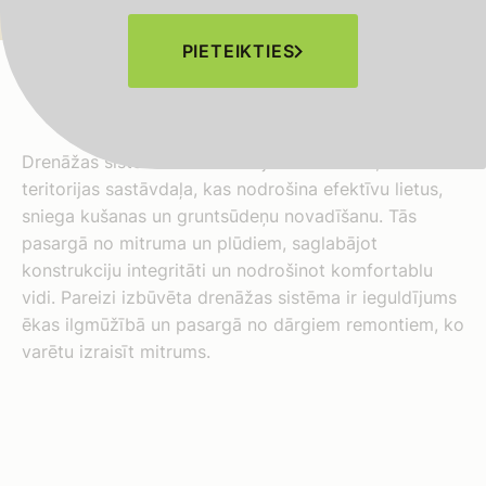
PIETEIKTIES
Drenāžas sistēmas ir būtiska jebkuras ēkas, būves vai
teritorijas sastāvdaļa, kas nodrošina efektīvu lietus,
sniega kušanas un gruntsūdeņu novadīšanu. Tās
pasargā no mitruma un plūdiem, saglabājot
konstrukciju integritāti un nodrošinot komfortablu
vidi. Pareizi izbūvēta drenāžas sistēma ir ieguldījums
ēkas ilgmūžībā un pasargā no dārgiem remontiem, ko
varētu izraisīt mitrums.