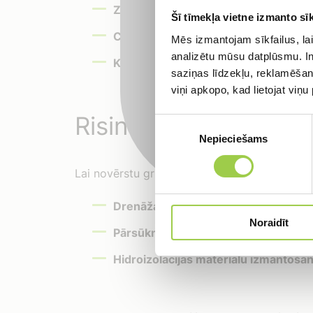
Pieraks
Zālāju degradācija:
Augsts gruntsūdens
Šī tīmekļa vietne izmanto sīk
Ceļu un bruģa segumu bojājumi:
Ūden
Mēs izmantojam sīkfailus, lai
analizētu mūsu datplūsmu. In
Kanalizācijas sistēmu sarežģījumi:
Au
saziņas līdzekļu, reklamēšana
viņi apkopo, kad lietojat viņ
Risinājumi gruntsūd
Piekrišanas
Nepieciešams
izvēle
Lai novērstu gruntsūdeņu radītās problēmas, ir
Drenāžas sistēmu izbūvi:
Drenāžas s
Noraidīt
Pārsūknēšanas staciju izmantošanu:
Hidroizolācijas materiālu izmantoša