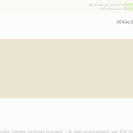
Kanalizācijas izbūve un
+3
citi pakalpojumi
VEIKALS
odas zemes virsmas tuvumā. Lai gan gruntsūdeņi var būt node