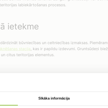
eritorijas labiekārtošanas procesos.
ā ietekme
adārdzināt būvniecības un celtniecības izmaksas. Piemēram,
ūknēšanas stacija
, kas ir papildu izdevumi. Gruntsūdeņi bie
n citus teritorijas elementus.
 problēmas:
ms var izraisīt pamatu plaisāšanu un sabrukšanu.
Sīkāka informācija
pagrabos rada neērtības un bojā mantas.