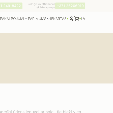
Bioloģisko attīrīšanas
71 24918422
+371 26206010
iekārtu apkope
•
•
PAKALPOJUMI
PAR MUMS
LV
IEKĀRTAS
rīgi ūdens ieguvei ar spici, tie bieži vien