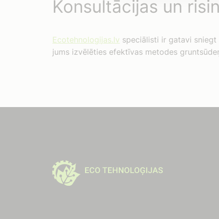
Konsultācijas un risi
Ecotehnologijas.lv
speciālisti ir gatavi snie
jums izvēlēties efektīvas metodes gruntsūdeņ