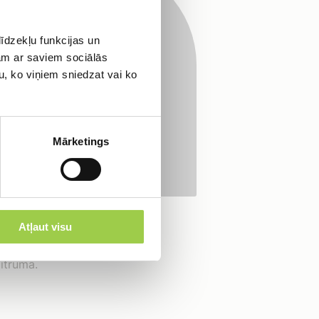
ltāciju!
anu.
īdzekļu funkcijas un
jam ar saviem sociālās
zbūvi un ekspluatāciju.
u, ko viņiem sniedzat vai ko
Mārketings
ām teritorijām.
Atļaut visu
tbilstošām vietām.
itruma.