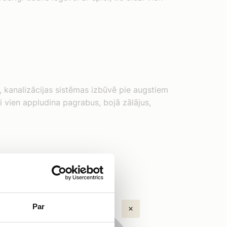
 kanalizācijas sistēmas izbūvē pie augstiem
ži vien appludina pagrabus, bojā zālājus,
Par