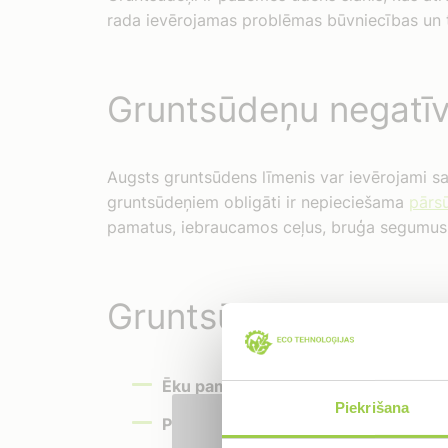
rada ievērojamas problēmas būvniecības un t
Gruntsūdeņu negatīv
Augsts gruntsūdens līmenis var ievērojami s
gruntsūdeņiem obligāti ir nepieciešama
pārs
pamatus, iebraucamos ceļus, bruģa segumus u
Gruntsūdeņu radītās
Ēku pamatu bojājumi:
Pastāvīgs mitru
Piekrišana
Pagrabu applūšana:
Ūdens iekļūšana 