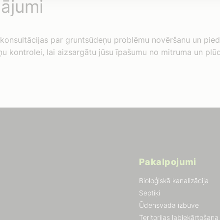
nājumi
gt konsultācijas par gruntsūdeņu problēmu novēršanu un pie
u kontrolei, lai aizsargātu jūsu īpašumu no mitruma un plū
Pakalpojumi
Bioloģiskā kanalizācija
Septiķi
Ūdensvada izbūve
Teritorijas labiekārtošana