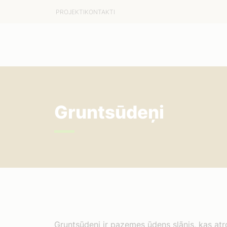
PROJEKTI
KONTAKTI
Gruntsūdeņi
Gruntsūdeņi ir pazemes ūdens slānis, kas atr