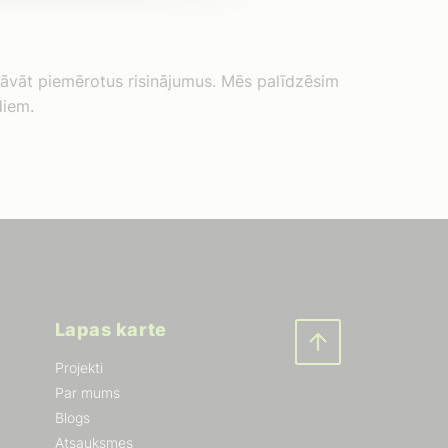
dāvāt piemērotus risinājumus. Mēs palīdzēsim
diem.
Lapas karte
Projekti
Par mums
Blogs
Atsauksmes