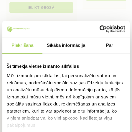
IELIKT GROZĀ
Piekrišana
Sīkāka informācija
Par
Šī tīmekļa vietne izmanto sīkfailus
Mēs izmantojam sīkfailus, lai personalizētu saturu un
reklāmas, nodrošinātu sociālo saziņas līdzekļu funkcijas
un analizētu mūsu datplūsmu. Informāciju par to, kā jūs
izmantojat mūsu vietni, mēs arī kopīgojam ar saviem
sociālās saziņas līdzekļu, reklamēšanas un analīzes
partneriem, kuri to var apvienot ar citu informāciju, ko
RADUŠIES JAUTĀJUMI?
viņiem sniedzat vai ko viņi apkopo, kad lietojat viņu
Sazinies ar mums
pakalpojumus.