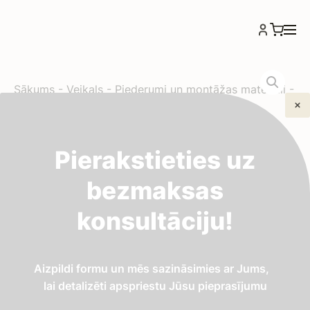
Sākums
-
Veikals
-
Piederumi un montāžas materiāli
-
Kanalizācijas slīdsmēre aerosolā 500g
Kanalizācijas slīdsmēre
Pierakstieties uz
aerosolā 500g
bezmaksas
konsultāciju!
6,66
€
Kanalizācijas
Aizpildi formu un mēs sazināsimies ar Jums,
IELIKT GROZĀ
slīdsmēre
lai detalizēti apspriestu Jūsu pieprasījumu
aerosolā