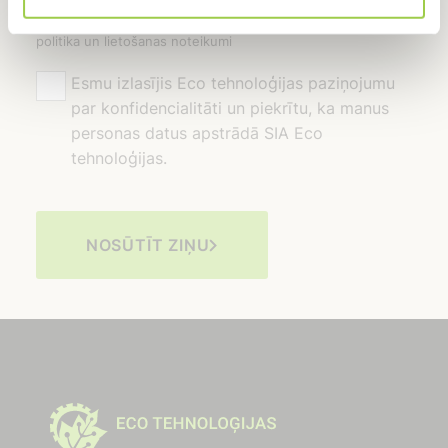
Šo lapu aizsargā reCAPTCHA un Google konfidencialitātes
politika un lietošanas noteikumi
Esmu izlasījis Eco tehnoloģijas paziņojumu
par konfidencialitāti un piekrītu, ka manus
personas datus apstrādā SIA Eco
tehnoloģijas.
NOSŪTĪT ZIŅU