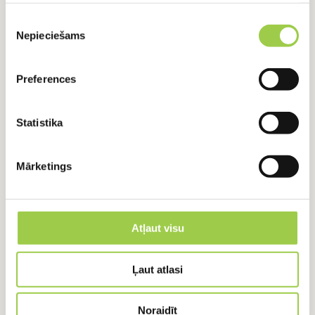
Piekrišanas
+371 24918422
+371 24918422
Nepieciešams
izvēle
Preferences
Vārds, Uzvārds
Statistika
E-pasts
Mārketings
Ziņojums
Atļaut visu
Ļaut atlasi
Noraidīt