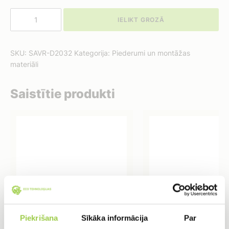
Savilcējriņķis
IELIKT GROZĀ
/
D20-
32mm
SKU:
SAVR-D2032
Kategorija:
Piederumi un montāžas
daudzums
materiāli
Saistītie produkti
Piekrišana
Sīkāka informācija
Par