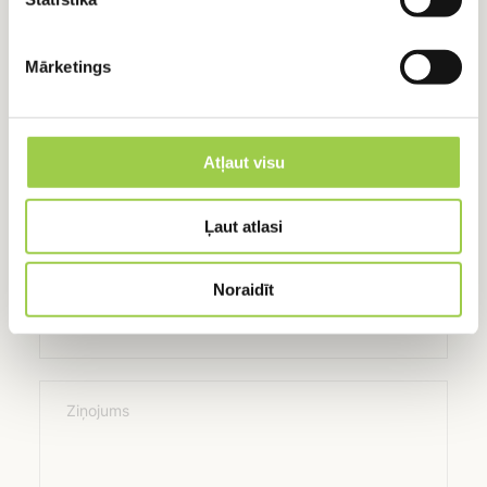
RADUŠIES JAUTĀJUMI?
Mārketings
Sazinies ar mums
+371 24918422
+371 24918422
Atļaut visu
Ļaut atlasi
Vārds, Uzvārds
Noraidīt
E-pasts
Ziņojums