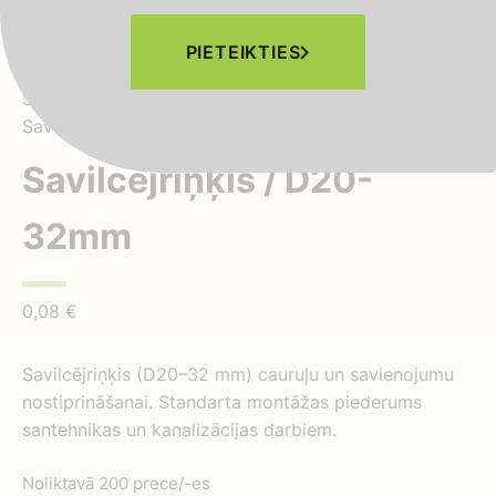
PIETEIKTIES
Sākums
-
Veikals
-
Piederumi un montāžas materiāli
-
Savilcējriņķis / D20-32mm
Savilcējriņķis / D20-
32mm
0,08
€
Savilcējriņķis (D20–32 mm) cauruļu un savienojumu
nostiprināšanai. Standarta montāžas piederums
santehnikas un kanalizācijas darbiem.
Noliktavā 200 prece/-es