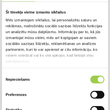
Ekstrudēta polistirola
Iekšējās kanalizāci
loksne FL-300 Finnfoam
caurule HTEM,
Šī tīmekļa vietne izmanto sīkfailus
100x585x1235mm ar
dn50/150mm
pusspundi
8,36
€
Mēs izmantojam sīkfailus, lai personalizētu saturu un
LASĪT VAIRĀK
reklāmas, nodrošinātu sociālo saziņas līdzekļu funkcijas
IELIKT GROZĀ
un analizētu mūsu datplūsmu. Informāciju par to, kā jūs
izmantojat mūsu vietni, mēs arī kopīgojam ar saviem
sociālās saziņas līdzekļu, reklamēšanas un analīzes
partneriem, kuri to var apvienot ar citu informāciju, ko
viņiem sniedzat vai ko viņi apkopo, kad lietojat viņu
pakalpojumus.
Piekrišanas
Nepieciešams
izvēle
Preferences
Statistika