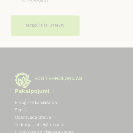
NOSŪTĪT ZIŅU
Pakalpojumi
Bioloģiskā kanalizācija
Septiķi
Ūdensvada izbūve
Teritorijas labiekārtošana
Bioloģiskās attīrīšanas iekārtas