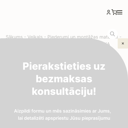
Sākums
-
Veikals
-
Piederumi un montāžas materiāli
-
Poliuretāna hermētiķis-līme Sikaflex-11FC / SIKA
300ml melna
Poliuretāna hermētiķis-
Pierakstieties uz
bezmaksas
līme Sikaflex-11FC / SIKA
konsultāciju!
300ml melna
Aizpildi formu un mēs sazināsimies ar Jums,
8,01
€
lai detalizēti apspriestu Jūsu pieprasījumu