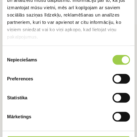
un analizētu mūsu datplūsmu. Informāciju par to, kā jūs
izmantojat mūsu vietni, mēs arī kopīgojam ar saviem
sociālās saziņas līdzekļu, reklamēšanas un analīzes
partneriem, kuri to var apvienot ar citu informāciju, ko
viņiem sniedzat vai ko viņi apkopo, kad lietojat viņu
pakalpojumus.
Piekrišanas
Nepieciešams
izvēle
RADUŠIES JAUTĀJUMI?
Preferences
Sazinies ar mums
Statistika
+371 24918422
+371 24918422
Mārketings
Vārds, Uzvārds