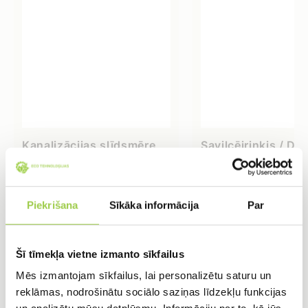
Kanalizācijas slīdsmēre
Savilcējriņķis / D2
aerosolā 500g
32mm
6,66
€
0,08
€
Piekrišana
Sīkāka informācija
Par
IELIKT GROZĀ
IELIKT GROZĀ
Šī tīmekļa vietne izmanto sīkfailus
Mēs izmantojam sīkfailus, lai personalizētu saturu un
reklāmas, nodrošinātu sociālo saziņas līdzekļu funkcijas