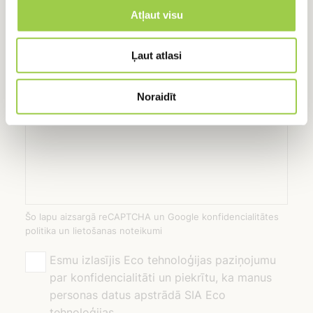
Atļaut visu
E-pasts
Ļaut atlasi
Ziņojums
Noraidīt
Šo lapu aizsargā reCAPTCHA un Google konfidencialitātes
politika un lietošanas noteikumi
Esmu izlasījis Eco tehnoloģijas paziņojumu
par konfidencialitāti un piekrītu, ka manus
personas datus apstrādā SIA Eco
tehnoloģijas.