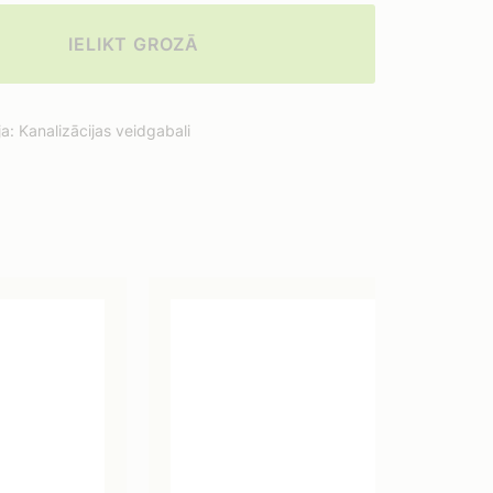
IELIKT GROZĀ
ja:
Kanalizācijas veidgabali