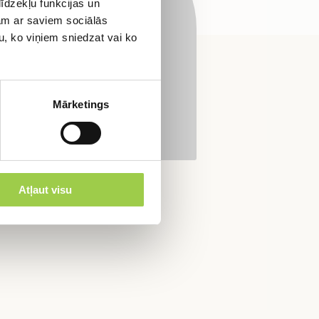
īdzekļu funkcijas un
jam ar saviem sociālās
u, ko viņiem sniedzat vai ko
Mārketings
Atļaut visu