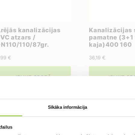
rējās kanalizācijas
Kanalizācijas
VC atzars /
pamatne (3+1 
N110/110/87gr.
kaja)400 160
,99
€
36,19
€
IELIKT GROZĀ
IELIKT G
Sīkāka informācija
tieties uz bezmaksas konsu
failus