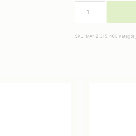
Manžete
315/400
DW
(081504)
daudzums
SKU:
MANZ-315-400
Kategori