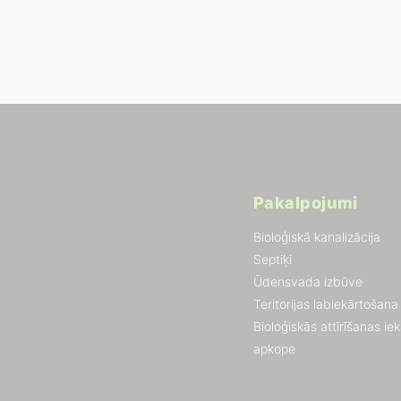
Pakalpojumi
Bioloģiskā kanalizācija
Septiķi
Ūdensvada izbūve
Teritorijas labiekārtošana
Bioloģiskās attīrīšanas ie
apkope