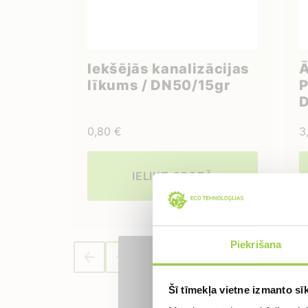
Iekšējās kanalizācijas
Ā
līkums / DN50/15gr
P
D
0,80
€
3
IELIKT GROZĀ
Piekrišana
Pieraks
Šī tīmekļa vietne izmanto sīk