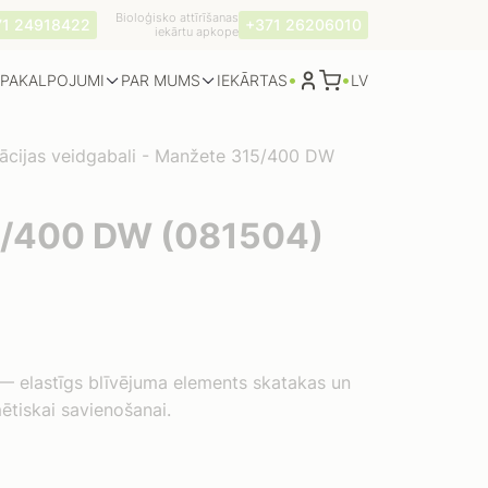
Bioloģisko attīrīšanas
71 24918422
+371 26206010
iekārtu apkope
•
•
PAKALPOJUMI
PAR MUMS
LV
IEKĀRTAS
ācijas veidgabali
-
Manžete 315/400 DW
5/400 DW (081504)
 elastīgs blīvējuma elements skatakas un
ētiskai savienošanai.