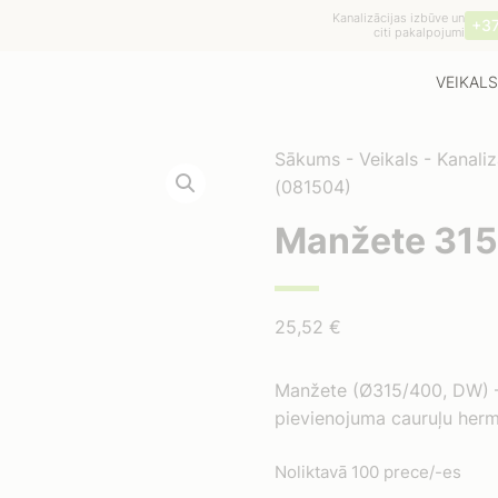
Kanalizācijas izbūve un
+3
citi pakalpojumi
VEIKALS
Sākums
-
Veikals
-
Kanaliz
(081504)
Manžete 31
25,52
€
Manžete (Ø315/400, DW) —
pievienojuma cauruļu herm
Noliktavā 100 prece/-es