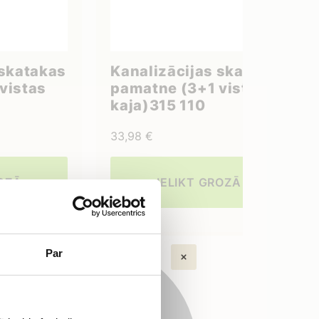
 skatakas
Kanalizācijas skatakas
vistas
pamatne (3+1 vistas
kaja)315 110
33,98
€
ROZĀ
IELIKT GROZĀ
Par
ltāciju!