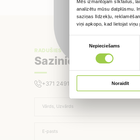
Mēs izmantojam sīkfailus, lai
analizētu mūsu datplūsmu. In
saziņas līdzekļu, reklamēšana
viņi apkopo, kad lietojat viņ
Piekrišanas
Nepieciešams
izvēle
RADUŠIES JAUTĀJUMI?
Sazinies ar mums
+371 24918422
+371 24918422
Noraidīt
Vārds, Uzvārds
E-pasts