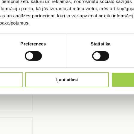
 personalizētu saturu un reklāmas, nodrošinātu sociālo saziņas l
formāciju par to, kā jūs izmantojat mūsu vietni, mēs arī kopīgo
Aizpildi formu un mēs sazināsimies ar Jums,
s un analīzes partneriem, kuri to var apvienot ar citu informācij
lai detalizēti apspriestu Jūsu pieprasījumu
u pakalpojumus.
PIETEIKTIES
Preferences
Statistika
Ļaut atlasi