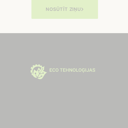
NOSŪTĪT ZIŅU