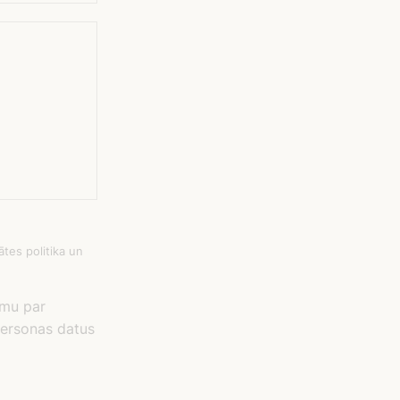
tes politika un
umu par
 personas datus